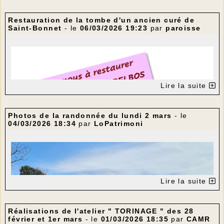
de 9h30 à 12h00
Salle de motricité de l'école de
Restauration de la tombe d'un ancien curé de
GIGNAC
Saint-Bonnet
- le
06/03/2026 19:23
par
paroisse
Béatrice & Benoît, professeurs
expérimentés, dispenseront le cours de
HATHA YOGA Traditionnel, issu d'une
lignée indienne.
ASANA (postures) / PRANAYAMA (maîtrise
Lire la suite
du souffle) / DHARANA (concentration) /
DHYANA (méditation) / CHETANASANA
(relaxation)
Photos de la randonnée du lundi 2 mars
- le
---
Le YOGA permet de gérer ses émotions,
04/03/2026 18:34
par
LoPatrimoni
ses doutes, son stress, par des
techniques simples et abordables à tout
le monde.
Le YOGA apporte santé mentale &
physique, énergie puissante, esprit clair
Lire la suite
& serein.
Une attention particulière est apportée
pour chaque exercice, avec respect et
Réalisations de l'atelier " TORINAGE " des 28
bienveillance
février et 1er mars
- le
01/03/2026 18:35
par
CAMR