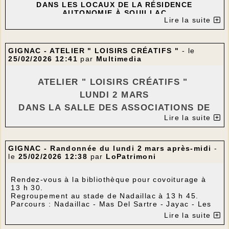
DANS LES LOCAUX DE LA RÉSIDENCE
smartphone ou votre tablette.
AUTONOMIE À SOUILLAC
Lire la suite
Si vous êtes intéressé-e-s, merci de nous
---
répondre en précisant l'heure qui vous
intéresse
GIGNAC - ATELIER " LOISIRS CRÉATIFS "
- le
9h30/10h30 - 10h30/11h30 - 11h30/12h30 -
25/02/2026 12:41
par
Multimedia
14h/15h - 15h/16h - 16h/17h
Merci de préciser le thème que vous souhaitez
ATELIER " LOISIRS CRÉATIFS "
travailler avec Estelle Blanqui, au moment de
LUNDI 2 MARS
l'inscription, afin qu'elle puisse l'étudier en
amont.
DANS LA SALLE DES ASSOCIATIONS DE
Lire la suite
Annette Debrie
GIGNAC
jeannotdebrieannette@orange.fr
---
06 89 44 72 46
---
---
GIGNAC - Randonnée du lundi 2 mars après-midi
-
---
le
25/02/2026 12:38
par
LoPatrimoni
Atelier autour du papier, petit train et ses
DÉPLIANT
wagonnets.
Rendez-vous à la bibliothèque pour covoiturage à
13 h 30.
Vous aurez besoin d’une règle, un crayon à
Regroupement au stade de Nadaillac à 13 h 45.
papier, des ciseaux, de la colle en tube, un
Parcours : Nadaillac - Mas Del Sartre - Jayac - Les
Bayles - Nadaillac.
pistolet à colle chaude transparente et des
Lire la suite
Distance : 10 km.
piques à brochette rondes pas trop fines.
Dénivelé positif : 200 m