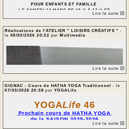
POUR ENFANTS ET FAMILLE
LE SAMEDI 14 MARS DE 15 H À 17 H ET
Lire la suite
LE DIMANCHE 15 MARS DE 9 H À 12 H
---
Réalisations de l'ATELIER " LOISIRS CRÉATIFS "
-
le
08/03/2026 20:22
par
Multimedia
Lire la suite
GIGNAC - Cours de HATHA YOGA Traditionnel
- le
07/03/2026 20:38
par
YOGALife
YOGA
Life
46
Prochain cours de HATHA YOGA
de la SAISON 2025-2026
Lire la suite
SAMEDI 14 MARS 2026