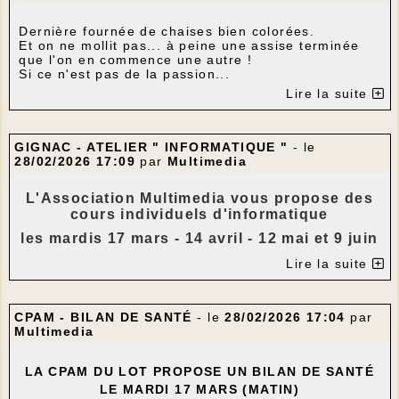
Des conseils individuels et des corrections
sont prodigués tout au long de la séance.
Dernière fournée de chaises bien colorées.
Ouvert à tous ! du débutant au
Et on ne mollit pas... à peine une assise terminée
chevronné !
que l'on en commence une autre !
Si ce n'est pas de la passion...
Apporter un tapis,un coussin & une
Bravo et merci à toutes pour le travail méticuleux et
Lire la suite
couverture (prêt possible au besoin)
la bonne ambiance...
Participation : 25€
Et merci à Marie Ponsenaille, présente ce week-
end, qui a fait découvrir le torinage à Gignac
Adhésion annuelle de 5€, au titre de
GIGNAC - ATELIER " INFORMATIQUE "
- le
A dans 15 jours.
l'assurance.
28/02/2026 17:09
par
Multimedia
---
Règlement en chèque,espèces ou virement
Pour tout renseignement et inscription
L'Association Multimedia vous propose des
Plus d'infos sur cet ancien curé de Saint-Bonnet et
:
asso.yogalife46@gmail.com
cours individuels d'informatique
Gignac :
cliquer sur ce lien
les mardis 17 mars - 14 avril - 12 mai et 9 juin
dans la bibliothèque de Gignac
Lire la suite
Pour imprimer le bulletin de souscription, cliquer
animés par Estelle Blanqui, Conseillère
sur ce lien
numérique du Lot.
---
CPAM - BILAN DE SANTÉ
- le
28/02/2026 17:04
par
Vous possédez un équipement informatique et
Multimedia
avez des questions sur le numérique ? Venez
Photo devant Jayac
avec votre matériel et posez vos questions
---
LA CPAM DU LOT PROPOSE UN BILAN DE SANTÉ
Le rendez-vous est individuel et vous venez
LE MARDI 17 MARS (MATIN)
avec votre ordinateur portable, votre