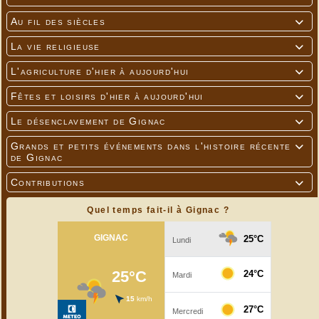
Au fil des siècles

La vie religieuse

L'agriculture d'hier à aujourd'hui

Fêtes et loisirs d'hier à aujourd'hui

Le désenclavement de Gignac

Grands et petits événements dans l'histoire récente

de Gignac
Contributions

Quel temps fait-il à Gignac ?
---