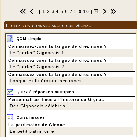
Je vous demanderai de préparer quelques tubes
[
1
2
3
4
5
6
7
8
9
10
]
de papier à la maison.
Un diablotin surveille les passants...
Testez vos connaissances sur Gignac
Photos Jean-Pierre Gaillard
Ci-après, une notice explicative qui vous
montre comment faire les tubes de papier
QCM simple
journal ou de feuilles de magazine
Connaissez-vous la langue de chez nous ?
---
Le "parler" Gignacois 1
Il vous faudra au moins 30 tubes « fins » et 16
Connaissez-vous la langue de chez nous ?
tubes plus gros. S’il vous reste des pages de
Le "parler" Gignacois 2
votre magazine ou journal, portez les svp.
Connaissez-vous la langue de chez nous ?
Langue et littérature occitanes
Pour les horaires, rien de changé : 9h15/12h
puis 14h/17h ou les deux. Possibilité de pique-
Quizz à réponses multiples
niquer sur place.
Personnalités liées à l'histoire de Gignac
Des Gignacois célèbres
Sylvie CARDOSO
Quizz images
Tél: 06 31 83 17 03
Le patrimoine de Gignac
Le petit patrimoine
---