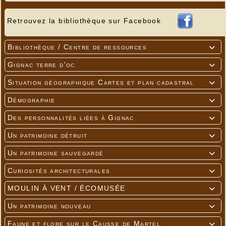
Retrouvez la bibliothèque sur Facebook
Bibliothèque / Centre de ressources

Gignac terre d'oc

---
Situation géographique Cartes et plan cadastral

Démographie

---
Des personnalités liées à Gignac

Un patrimoine détruit

Un patrimoine sauvegardé

Curiosités architecturales

MOULIN À VENT / ÉCOMUSÉE

Photos Sylvie Cardoso qui anime l'atelier....
Un patrimoine nouveau

Faune et flore sur le Causse de Martel
