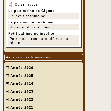
Quizz images
Le patrimoine de Gignac
Le petit patrimoine
Le patrimoine de Gignac
Histoire et patrimoine
A l'attent
Erratum, p
Petit patrimoine insolite
A côté de l
Patrimoine restauré, détruit ou
Dufour Ar
récent
Fiacre Eu
Denis) ; ré
Gauffre (L
tireurs et 
Archives des Nouvelles
Marceau
(
Laval Pie
Année 2026
Année 2025
Année 2024
Année 2023
Année 2022
Année 2021