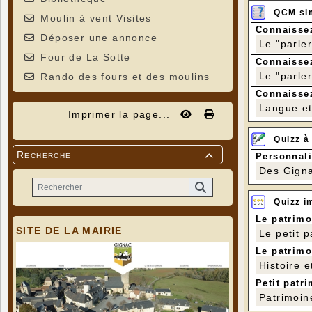
Aujourd'h
QCM si
Moulin à vent Visites
Même san
Connaissez
Déposer une annonce
de l'ambi
Le "parle
Four de La Sotte
Connaissez
Le "parle
Rando des fours et des moulins
Connaissez
Langue et 
Imprimer la page...
Si vous 
Quizz à
amis ou 
Recherche
un vérit
Personnali

Des Gigna
Nous sav
pouvons f
Quizz i
Merci au
Le patrimo
SITE DE LA MAIRIE
Le petit 
Au menu 
Le patrimo
Histoire e
- Gaspac
Petit patri
balsami
Patrimoin