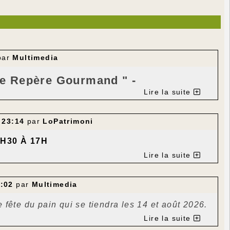
par
Multimedia
 Le Repère Gourmand " -
Lire la suite
et saxophone-voix."
 23:14
par
LoPatrimoni
H30 À 17H
MOULIN DE GIGNAC
Lire la suite
3:02
par
Multimedia
 fête du pain qui se tiendra les 14 et août 2026.
Lire la suite
deleine, c’est un concert Gospel Négro spirituals