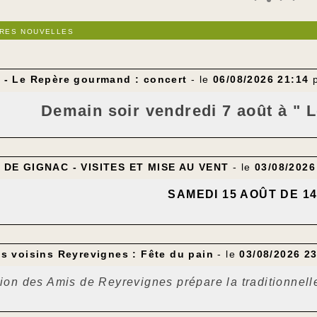
ères nouvelles
- Le Repère gourmand : concert
- le
06/08/2026 21:14
Demain soir vendredi 7 août à "
retrouvez un duo piano-voix 
 DE GIGNAC - VISITES ET MISE AU VENT
- le
03/08/2026
---
SAMEDI 15 AOÛT DE 14
VISITES ET MISE AU VENT DU 
---
s voisins Reyrevignes : Fête du pain
- le
03/08/2026 2
ion des Amis de Reyrevignes prépare la traditionnelle
ée, vendredi 14 août, à 21 h dans l’église Sainte Ma