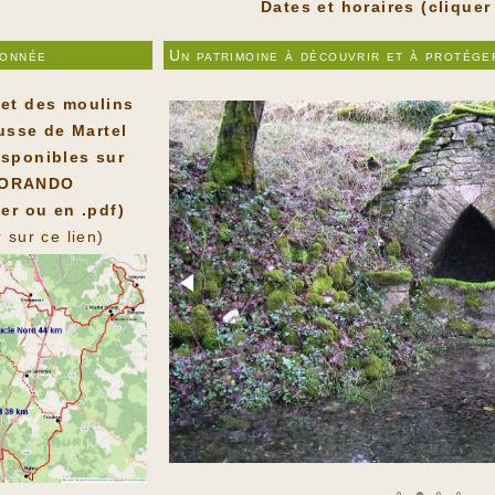
Dates et horaires (cliquer
onnée
Un patrimoine à découvrir et à protége
 et des moulins
usse de Martel
isponibles sur
SORANDO
er ou en .pdf)
r sur ce lien)