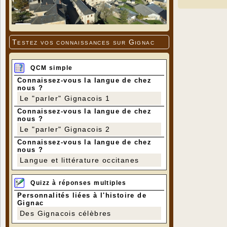
- Poulet
torréfiée
Testez vos connaissances sur Gignac
- Cassol
QCM simple
- Biscui
Connaissez-vous la langue de chez
nous ?
Le "parler" Gignacois 1
Menu un
Connaissez-vous la langue de chez
Réservat
nous ?
Le "parler" Gignacois 2
À très vi
Connaissez-vous la langue de chez
nous ?
Langue et littérature occitanes
Quizz à réponses multiples
Personnalités liées à l'histoire de
Gignac
Des Gignacois célèbres