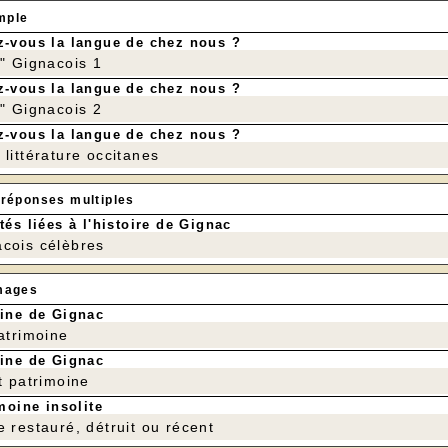
ui, nous faisons appel à votre solidarité.
mple
s festival, nous serons ouverts tout le week-e
-vous la langue de chez nous ?
ance qui fait vitre notre village :
r" Gignacois 1
Un peu de musi
-vous la langue de chez nous ?
Des bières bien fr
r" Gignacois 2
Des boissons rafraîch
-vous la langue de chez nous ?
littérature occitanes
Nos hot-dogs accompagnés de pom
avez un moment, venez partager un verre, man
 réponses multiples
en famille. Chaque consommation, chaque visit
able coup de pouce pour nous.
tés liées à l'histoire de Gignac
cois célèbres
ons que cette annulation est une déception 
aire vivre notre village malgré tout.
mages
 fond du cœur à tous ceux qui prendront le temps
---
ine de Gignac
À très vite au bar-rest
patrimoine
: 🍽️
ine de Gignac
t patrimoine
ho de tomate, crème de burrata, huile d'olive
moine insolite
que"
e restauré, détruit ou récent