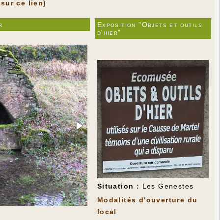
 sur ce lien)
r
Exposition "Objets et outils
d'hier"
Situation :
Les Genestes
Modalités d'ouverture du
local