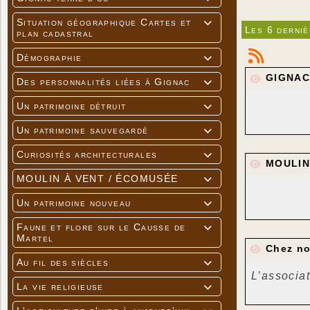
Situation géographique Cartes et

Les 6 derni
plan cadastral
Démographie

GIGNAC 
Des personnalités liées à Gignac

Un patrimoine détruit

Un patrimoine sauvegardé

Curiosités architecturales

MOULIN
MOULIN À VENT / ÉCOMUSÉE

Un patrimoine nouveau

Faune et flore sur le Causse de

Martel
Chez no
Au fil des siècles

L’associat
La vie religieuse

Cette ann