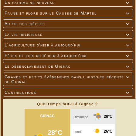
Un patrimoine nouveau

---
Faune et flore sur le Causse de Martel

Au fil des siècles

La vie religieuse

L'agriculture d'hier à aujourd'hui

Fêtes et loisirs d'hier à aujourd'hui

Le désenclavement de Gignac

Grands et petits événements dans l'histoire récente

de Gignac
Contributions

Quel temps fait-il à Gignac ?
---