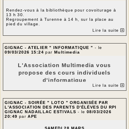
donc un plat rond (ou carré ou triangulaire) de 30
cm de large ou plus.
Rendez-vous à la bibliothèque pour covoiturage à
Des coquilles d'œufs entières ou pas et/ou d'autres
13 h 30.
décos de Pâques si vous le souhaitez.
Regroupement à Turenne à 14 h, sur la place au
Pas de matériel particulier à prévoir.
pied du village.
Merci de vous inscrire avant dimanche soir 15 mars.
Parcours : Turenne - Ligneyrac - Lafont - Turenne
Au plaisir de vous revoir.
Lire la suite
Distance : 10 km
Anne-Marie
Dénivelé positif : 210 m
Tél : 07 87 40 88 64
Le prochain atelier est repoussé en raison des jours
GIGNAC - ATELIER " INFORMATIQUE "
- le
fériés du mois de mai ; il aura lieu le vendredi 21
09/03/2026 15:24
par
Multimedia
mai à Gignac.
L'Association Multimedia vous
propose des cours individuels
d'informatique
Lire la suite
les mardis 17 mars – 14 avril – 12 mai
et 9 juin
GIGNAC - SOIRÉE " LOTO " ORGANISÉE PAR
---
L'ASSOCIATION DES PARENTS D'ÉLÈVES DU RPI
dans la bibliothèque de Gignac
GIGNAC NADAILLAC ESTIVALS
- le
08/03/2026
20:49
par
APE
animés par Estelle Blanqui,
SAMEDI 28 MARS