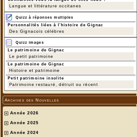
Langue et littérature occitanes
Quizz à réponses multiples
Personnalités liées à l'histoire de Gignac
Des Gignacois célèbres
Quizz images
---
Le patrimoine de Gignac
Photos Sylvie Cardoso qui anime l'atelier....
Le petit patrimoine
Le patrimoine de Gignac
Histoire et patrimoine
Petit patrimoine insolite
Patrimoine restauré, détruit ou récent
Archives des Nouvelles
Année 2026
Année 2025
Année 2024