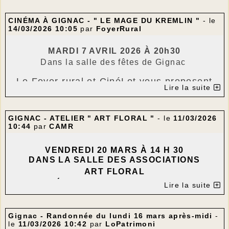
nouvelle expérience....
--------------------
AU MENU
CINÉMA À GIGNAC - " LE MAGE DU KREMLIN "
- le
14/03/2026 10:05
Soupe campagnarde
par
FoyerRural
Terrine de cerf et jambon de sanglier
MARDI 7 AVRIL 2026 À 20h30
Trou normand
Dans la salle des fêtes de Gignac
Rôti de cerf et pommes persillées
Salade
Le Foyer rural et CinéLot vous proposent
Rocamadour
Lire la suite
la projection du film
Glace
Café
"
LE MAGE DU
GIGNAC - ATELIER " ART FLORAL "
- le
11/03/2026
--------------------
10:44
par
CAMR
---
Le prix du repas est fixé à 25 €
KREMLIN
"
Réservation obligatoire avant le 3 avril
VENDREDI 20 MARS À 14 H 30
de Olivier Assayas
Denise 06 74 86 35 57
DANS LA SALLE DES ASSOCIATIONS
Armelle 06 75 14 44 66
ART FLORAL
avec
Paul Dano
-
Jude Law
- Alicia
Vikander
Vincent 06 17 92 35 32
ANIMÉ PAR ANNE-MARIE GUERRIAT
Lire la suite
---
------------------------------------
Bientôt Pâques : ce sera le thème de notre prochain
atelier.
Gignac - Randonnée du lundi 16 mars après-midi
-
La base de la composition sera ronde ; prévoyez
le
11/03/2026 10:42
par
LoPatrimoni