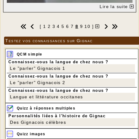
jeannotdebrieannette@orange.fr
Lire la suite
---
06 89 44 72 46
[
1
2
3
4
5
6
7
8
9
10
]
Testez vos connaissances sur Gignac
QCM simple
Connaissez-vous la langue de chez nous ?
Le "parler" Gignacois 1
Connaissez-vous la langue de chez nous ?
Le "parler" Gignacois 2
Connaissez-vous la langue de chez nous ?
Langue et littérature occitanes
Quizz à réponses multiples
Personnalités liées à l'histoire de Gignac
Des Gignacois célèbres
Quizz images