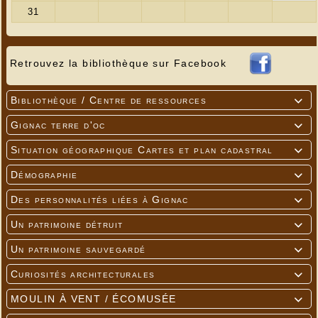
Retrouvez la bibliothèque sur Facebook
---
Bibliothèque / Centre de ressources

Gignac terre d'oc

Situation géographique Cartes et plan cadastral

Démographie

---
Des personnalités liées à Gignac

Un patrimoine détruit

Un patrimoine sauvegardé

Curiosités architecturales

MOULIN À VENT / ÉCOMUSÉE
