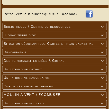
Retrouvez la bibliothèque sur Facebook
---
Bibliothèque / Centre de ressources

Gignac terre d'oc

Situation géographique Cartes et plan cadastral

Démographie

Des personnalités liées à Gignac

Un patrimoine détruit

Un patrimoine sauvegardé

Curiosités architecturales

MOULIN À VENT / ÉCOMUSÉE

Un patrimoine nouveau
