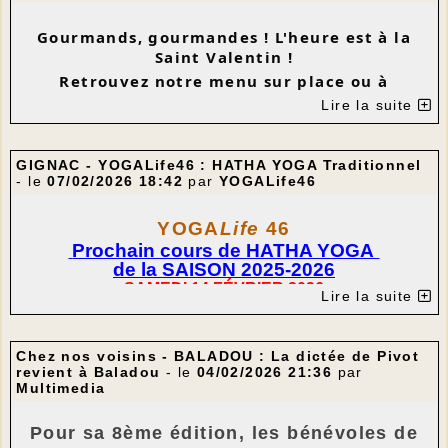
Tarifs :
Gourmands, gourmandes ! L'heure est à la
Saint Valentin !
Entrée adulte : 6€
Entrée jeunes (- de 25 ans) : 3€
Retrouvez notre menu sur place ou à
emporter ( réservations à emporter
Titulaire de la carte de soutien : 4€
(toutes les
Lire la suite
maximum vendredi 13 février à 11h )
infos sur la carte de soutien à CinéLot )
Ce menu sera disponible samedi 14 février
Pass Culture (sous conditions d'éligibilité) : 6
midi et soir et dimanche 15 février à midi
GIGNAC - YOGALife46 : HATHA YOGA Traditionnel
places pour 18€
- le
07/02/2026 18:42
par
YOGALife46
---
YOGA
Life
46
Prochain cours de HATHA YOGA
de la SAISON 2025-2026
SAMEDI 14 F
É
VRIER
2026
Lire la suite
de 9h30 à 12h00
Salle de motricité de l'école de GIGNAC
Béatrice & Benoît, professeurs expérimentés,
Chez nos voisins - BALADOU : La dictée de Pivot
dispenseront le cours de
revient à Baladou
- le
04/02/2026 21:36
par
HATHA YOGA Traditionnel, issu d'une lignée indienne.
Multimedia
ASANA (postures) / PRANAYAMA (maîtrise du souffle) /
DHARANA (concentration) / DHYANA (méditation) /
Pour sa 8ème édition, les bénévoles de
CHETANASANA (relaxation)