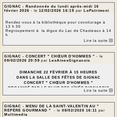
GIGNAC - Randonnée du lundi après-midi 16
février 2026
- le
12/02/2026 16:19
par
LoPatrimoni
Rendez-vous à la bibliothèque pour covoiturage à
13 h 30
Regroupement à la digue du Lac de Chasteaux à 14
h
Parcours : La Digue - Fournet - Le Pierrier - Rignac
Lire la suite
- Lissac - Le Soulier - La Digue
Distance : 11 km
Dénivelé positif : 220 m
Possibilité distance : 8 km
GIGNAC - CONCERT " CHŒUR D'HOMMES "
- le
09/02/2026 20:59
par
LesAinesGignacois
DIMANCHE 22 FÉVRIER À 15 HEURES
---
DANS LA SALLE DES FÊTES DE GIGNAC
CONCERT " CHŒUR D'HOMMES "
ORGANISÉ PAR LE CLUB DES AÎNÉS GIGNACOIS
Lire la suite
--
-
GIGNAC - MENU DE LA SAINT-VALENTIN AU "
REPÈRE GOURMAND "
- le
08/02/2026 16:11
par
Multimedia
------------------------------------