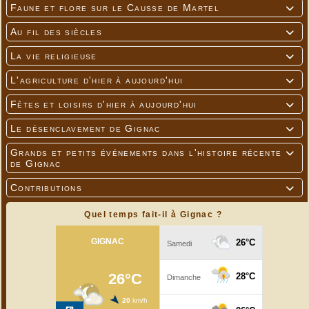
Faune et flore sur le Causse de Martel

Au fil des siècles

La vie religieuse

L'agriculture d'hier à aujourd'hui

Fêtes et loisirs d'hier à aujourd'hui

Le désenclavement de Gignac

Grands et petits événements dans l'histoire récente

de Gignac
Contributions

Quel temps fait-il à Gignac ?
---