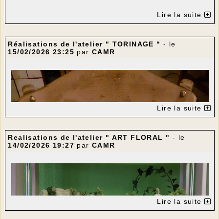
Le Foyer rural et CinéLot vous proposent
Lire la suite
la projection du film
Réalisations de l'atelier " TORINAGE "
"
LE CHANT DES
- le
15/02/2026 23:25
par
CAMR
FORÊTS
"
de Vincent Munier
La séance sera suivie d'un temps d'échanges et
Lire la suite
d'un verre de l'amitié
------------------------------------
Realisations de l'atelier " ART FLORAL "
- le
14/02/2026 19:27
par
CAMR
Lire la suite