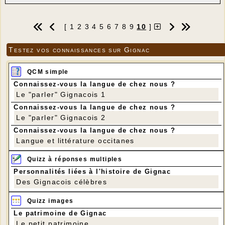
---
Anne Marie
Tél : 07 87 40 88 64
[
1
2
3
4
5
6
7
8
9
10
]
---
Testez vos connaissances sur Gignac
QCM simple
Connaissez-vous la langue de chez nous ?
Le "parler" Gignacois 1
Connaissez-vous la langue de chez nous ?
Le "parler" Gignacois 2
Connaissez-vous la langue de chez nous ?
Langue et littérature occitanes
Quizz à réponses multiples
Personnalités liées à l'histoire de Gignac
Des Gignacois célèbres
Quizz images
---
Le patrimoine de Gignac
Le petit patrimoine