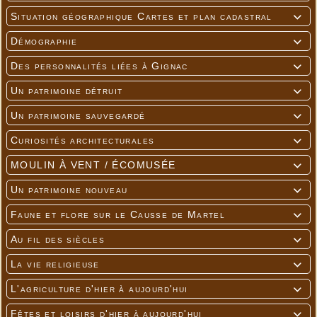
Situation géographique Cartes et plan cadastral

Démographie

Des personnalités liées à Gignac

Un patrimoine détruit

Un patrimoine sauvegardé

Curiosités architecturales

MOULIN À VENT / ÉCOMUSÉE

Un patrimoine nouveau

Faune et flore sur le Causse de Martel

Au fil des siècles

La vie religieuse

L'agriculture d'hier à aujourd'hui

Fêtes et loisirs d'hier à aujourd'hui
