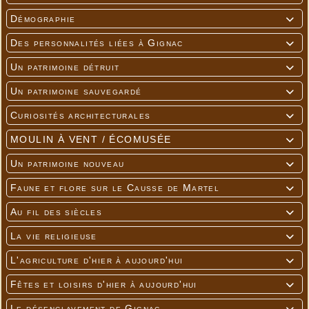
Démographie

Des personnalités liées à Gignac

Un patrimoine détruit

Un patrimoine sauvegardé

Curiosités architecturales

MOULIN À VENT / ÉCOMUSÉE

Un patrimoine nouveau

Faune et flore sur le Causse de Martel

Au fil des siècles

La vie religieuse

L'agriculture d'hier à aujourd'hui

Fêtes et loisirs d'hier à aujourd'hui

Le désenclavement de Gignac