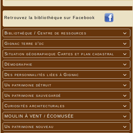
Retrouvez la bibliothèque sur Facebook
Bibliothèque / Centre de ressources

Gignac terre d'oc

Situation géographique Cartes et plan cadastral

Démographie

Des personnalités liées à Gignac

Un patrimoine détruit

Un patrimoine sauvegardé

Curiosités architecturales

MOULIN À VENT / ÉCOMUSÉE

Un patrimoine nouveau
