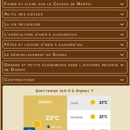
Faune et flore sur le Causse de Martel

Au fil des siècles

La vie religieuse

L'agriculture d'hier à aujourd'hui

Fêtes et loisirs d'hier à aujourd'hui

Le désenclavement de Gignac

Grands et petits événements dans l'histoire récente

de Gignac
Contributions

Quel temps fait-il à Gignac ?