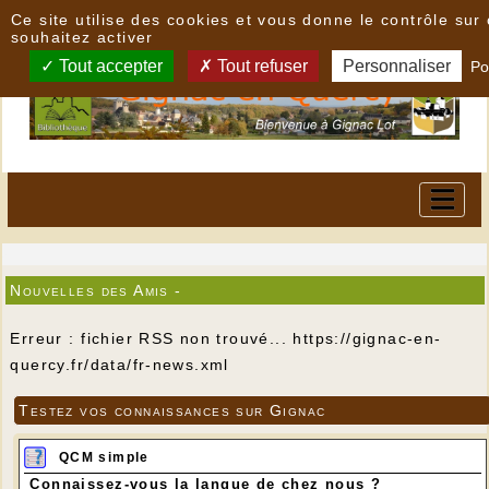
Panneau de gestion des cookies
Ce site utilise des cookies et vous donne le contrôle su
souhaitez activer
Tout accepter
Tout refuser
Personnaliser
Po
Nouvelles des Amis -
Erreur : fichier RSS non trouvé... https://gignac-en-
quercy.fr/data/fr-news.xml
Testez vos connaissances sur Gignac
QCM simple
Connaissez-vous la langue de chez nous ?