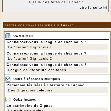
la salle des fêtes de Gignac :
Écho à Hermeto Pascoal
Lire la suite
Testez vos connaissances sur Gignac
QCM simple
Connaissez-vous la langue de chez nous ?
Le "parler" Gignacois 1
Connaissez-vous la langue de chez nous ?
Le "parler" Gignacois 2
Connaissez-vous la langue de chez nous ?
Langue et littérature occitanes
Quizz à réponses multiples
Personnalités liées à l'histoire de Gignac
Des Gignacois célèbres
Didier Labbé Quartet
Quizz images
Didier Labbé saxophone, flûte / Grégory Daltin
Le patrimoine de Gignac
accordéon / Laurent Guitton tuba / Alain
Le petit patrimoine