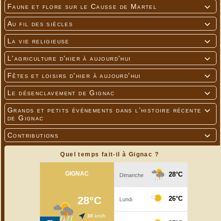
Faune et flore sur le Causse de Martel

Au fil des siècles

La vie religieuse

L'agriculture d'hier à aujourd'hui

Fêtes et loisirs d'hier à aujourd'hui

Le désenclavement de Gignac

Grands et petits événements dans l'histoire récente

de Gignac
Contributions

Quel temps fait-il à Gignac ?