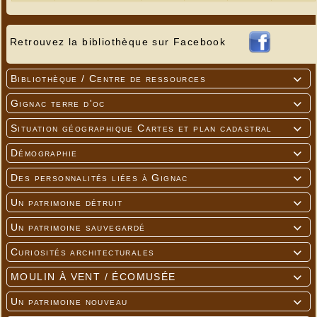
Retrouvez la bibliothèque sur Facebook
Bibliothèque / Centre de ressources

Gignac terre d'oc

Situation géographique Cartes et plan cadastral

Démographie

Des personnalités liées à Gignac

Un patrimoine détruit

Un patrimoine sauvegardé

Curiosités architecturales

MOULIN À VENT / ÉCOMUSÉE

Un patrimoine nouveau
