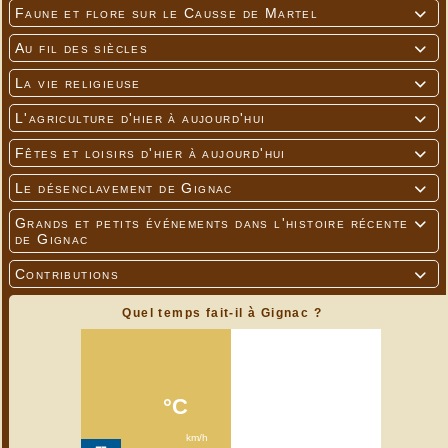
Faune et flore sur le Causse de Martel

Au fil des siècles

La vie religieuse

L'agriculture d'hier à aujourd'hui

Fêtes et loisirs d'hier à aujourd'hui

Le désenclavement de Gignac

Grands et petits événements dans l'histoire récente

de Gignac
Contributions

Quel temps fait-il à Gignac ?