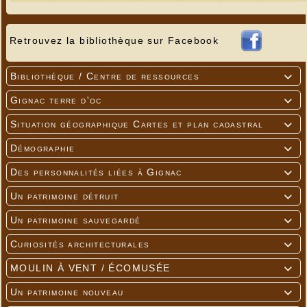
Retrouvez la bibliothèque sur Facebook
Bibliothèque / Centre de ressources

Gignac terre d'oc

Situation géographique Cartes et plan cadastral

Démographie

Des personnalités liées à Gignac

Un patrimoine détruit

Un patrimoine sauvegardé

Curiosités architecturales

MOULIN À VENT / ÉCOMUSÉE

Un patrimoine nouveau
