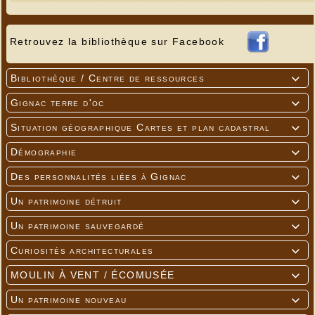
Retrouvez la bibliothèque sur Facebook
Bibliothèque / Centre de ressources

Gignac terre d'oc

Situation géographique Cartes et plan cadastral

Démographie

Des personnalités liées à Gignac

Un patrimoine détruit

Un patrimoine sauvegardé

Curiosités architecturales

MOULIN À VENT / ÉCOMUSÉE

Un patrimoine nouveau
