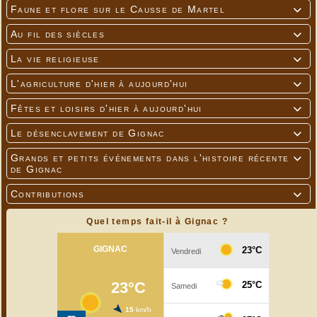
Faune et flore sur le Causse de Martel

Au fil des siècles

La vie religieuse

L'agriculture d'hier à aujourd'hui

Fêtes et loisirs d'hier à aujourd'hui

Le désenclavement de Gignac

Grands et petits événements dans l'histoire récente

de Gignac
Contributions

Quel temps fait-il à Gignac ?