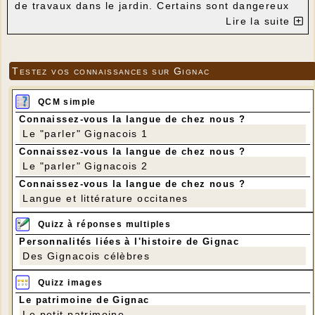
de travaux dans le jardin. Certains sont dangereux
et d’autres non. Les couleuvres sont les serpents
Lire la suite
les plus fréquents chez nous et elles sont
inoffensives.
Testez vos connaissances sur Gignac
QCM simple
Connaissez-vous la langue de chez nous ?
Le "parler" Gignacois 1
Connaissez-vous la langue de chez nous ?
Le "parler" Gignacois 2
Connaissez-vous la langue de chez nous ?
Langue et littérature occitanes
Quizz à réponses multiples
Personnalités liées à l'histoire de Gignac
Des Gignacois célèbres
Quizz images
Couleuvre à collier (Photo RV réalisée sur le Pech
Le patrimoine de Gignac
des Eoules)
Le petit patrimoine