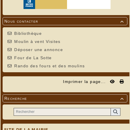
dans un désert de Namibie ...
Nous contacter

Bibliothèque
Moulin à vent Visites
Déposer une annonce
Four de La Sotte
Rando des fours et des moulins
Imprimer la page...
Recherche

Vipère cornue (Photo RV réalisée dans le
Fish River
Canyon de Namibie)
SITE DE LA MAIRIE