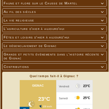
Faune et flore sur le Causse de Martel

Au fil des siècles

La vie religieuse

L'agriculture d'hier à aujourd'hui

Fêtes et loisirs d'hier à aujourd'hui

Le désenclavement de Gignac

Grands et petits événements dans l'histoire récente

de Gignac
Contributions

Quel temps fait-il à Gignac ?