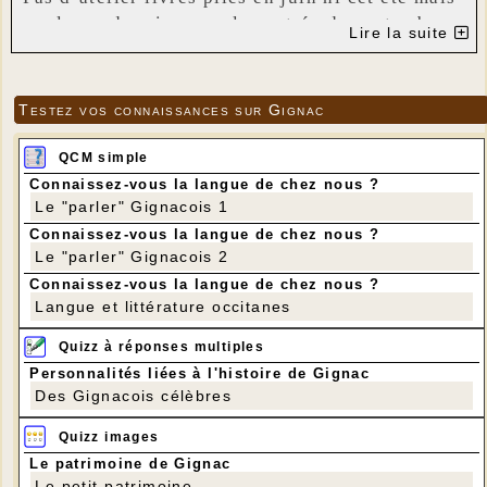
quelques devoirs pour la rentrée de septembre.
Lire la suite
Les vides greniers ont commencé, profitez- en
pour chiner sur les stands une ou deux poupées,
Testez vos connaissances sur Gignac
(style Barbie), même des petites. Choisissez -
les sans déco sur le buste et pour pas plus de
QCM simple
deux ou trois € car il faudra les couper au
Connaissez-vous la langue de chez nous ?
niveau des hanches, voir la photo jointe.
Le "parler" Gignacois 1
Connaissez-vous la langue de chez nous ?
D’autre part, on m’a demandé un atelier autour
Le "parler" Gignacois 2
d’Halloween en octobre. J’ai en tête deux
Connaissez-vous la langue de chez nous ?
activités possibles toujours avec des livres.
Langue et littérature occitanes
Profitez des vides greniers pour trouver des
petits objets un peu plats pas plus de 2cm
Quizz à réponses multiples
d'épaisseur : araignée, croix, milles pattes,
Personnalités liées à l'histoire de Gignac
squelette, crane, toile d’araignée, chauve-
Des Gignacois célèbres
souris, fantômes, ….
Quizz images
Je vous souhaite un bel été.
Le patrimoine de Gignac
Le petit patrimoine