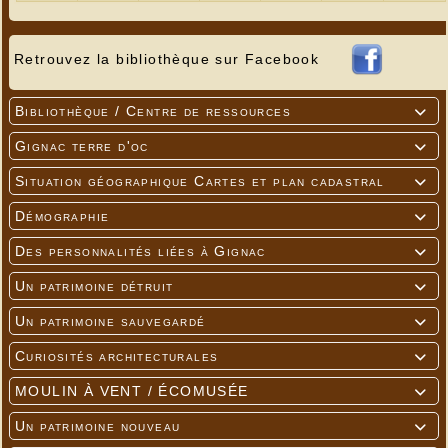
Retrouvez la bibliothèque sur Facebook
Bibliothèque / Centre de ressources

Gignac terre d'oc

Situation géographique Cartes et plan cadastral

Démographie

Des personnalités liées à Gignac

Un patrimoine détruit

Un patrimoine sauvegardé

Curiosités architecturales

MOULIN À VENT / ÉCOMUSÉE

Un patrimoine nouveau
