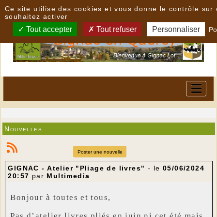
Panneau de gestion des cookies
Ce site utilise des cookies et vous donne le contrôle su
souhaitez activer
Tout accepter
Tout refuser
Personnaliser
Po
Nouvelles
Poster une nouvelle
GIGNAC - Atelier "Pliage de livres"
- le
05/06/2024
20:57
par
Multimedia
Bonjour à toutes et tous,
Pas d’atelier livres pliés en juin ni cet été mais