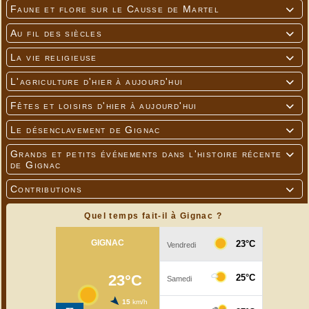
Faune et flore sur le Causse de Martel

Au fil des siècles

La vie religieuse

L'agriculture d'hier à aujourd'hui

Fêtes et loisirs d'hier à aujourd'hui

Le désenclavement de Gignac

Grands et petits événements dans l'histoire récente

de Gignac
Contributions

Quel temps fait-il à Gignac ?