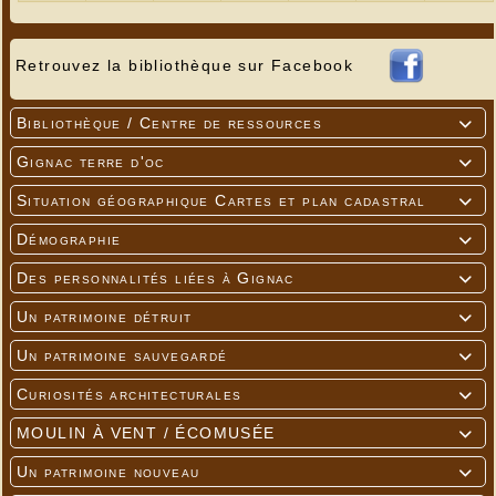
Retrouvez la bibliothèque sur Facebook
Bibliothèque / Centre de ressources

Gignac terre d'oc

Situation géographique Cartes et plan cadastral

Démographie

Des personnalités liées à Gignac

Un patrimoine détruit

Un patrimoine sauvegardé

Curiosités architecturales

MOULIN À VENT / ÉCOMUSÉE

Un patrimoine nouveau
