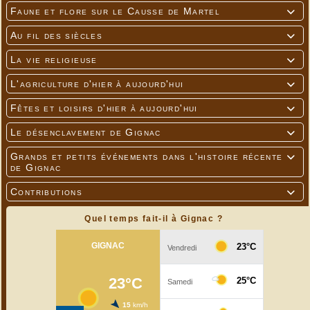
Faune et flore sur le Causse de Martel

Au fil des siècles

La vie religieuse

L'agriculture d'hier à aujourd'hui

Fêtes et loisirs d'hier à aujourd'hui

Le désenclavement de Gignac

Grands et petits événements dans l'histoire récente

de Gignac
Contributions

Quel temps fait-il à Gignac ?