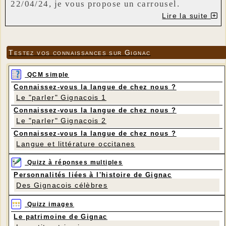
22/04/24, je vous propose un carrousel.
Pour cela vous aurez besoin de :
Lire la suite
- Un livre de plus de 20 cm de haut et important
plus de 400 pages (500/600 idéal)
- Une règle, un crayon à papier, un gros cutter
Testez vos connaissances sur Gignac
ou un bon ciseau, colle bâton, pistolet à colle
QCM simple
bienvenu, 6 ou 7 grands piques à brochette.
Connaissez-vous la langue de chez nous ?
- Pour la déco : au choix, perles, bandes de
Le "parler" Gignacois 1
strass, boutons, rubans…
Connaissez-vous la langue de chez nous ?
- Page jointe à imprimer 2 fois. Chevaux et/ou
Le "parler" Gignacois 2
enfants
Connaissez-vous la langue de chez nous ?
Les horaires : 9h 15/ 12h puis 14h / 17h ou les
Langue et littérature occitanes
deux. Possibilité de pique-niquer sur place
Quizz à réponses multiples
Comme d’habitude inscriptions souhaitées et
Personnalités liées à l'histoire de Gignac
Des Gignacois célèbres
signaler si vous restez manger.
Quizz images
Sylvie : 06 31 83 17 03
Le patrimoine de Gignac
Annette : 06 89 44 72 46 ou