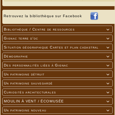
Retrouvez la bibliothèque sur Facebook
Sylvie CARDOSO
Bibliothèque / Centre de ressources

Gignac terre d'oc

Situation géographique Cartes et plan cadastral

Démographie

Des personnalités liées à Gignac

Un patrimoine détruit

Un patrimoine sauvegardé

Curiosités architecturales

MOULIN À VENT / ÉCOMUSÉE

Un patrimoine nouveau
