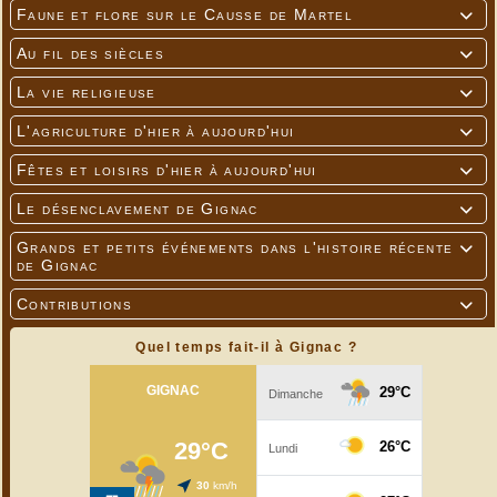
Faune et flore sur le Causse de Martel

Au fil des siècles

La vie religieuse

L'agriculture d'hier à aujourd'hui

Fêtes et loisirs d'hier à aujourd'hui

Le désenclavement de Gignac

Grands et petits événements dans l'histoire récente

de Gignac
Contributions

Quel temps fait-il à Gignac ?