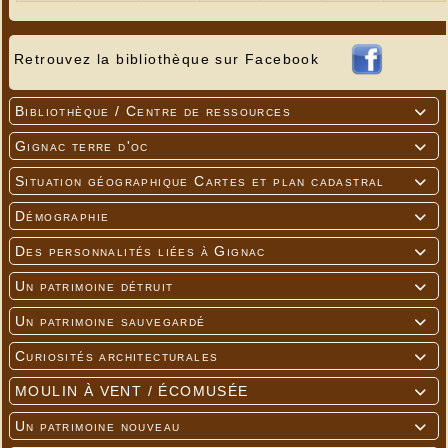
Retrouvez la bibliothèque sur Facebook
Bibliothèque / Centre de ressources

Gignac terre d'oc

Situation géographique Cartes et plan cadastral

Démographie

Des personnalités liées à Gignac

Un patrimoine détruit

Un patrimoine sauvegardé

Curiosités architecturales

MOULIN À VENT / ÉCOMUSÉE

Un patrimoine nouveau
