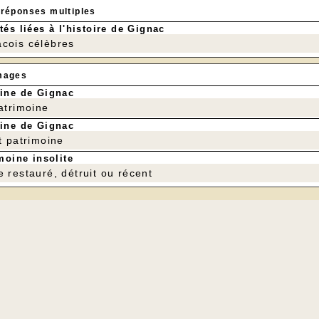
 réponses multiples
tés liées à l'histoire de Gignac
cois célèbres
mages
ine de Gignac
patrimoine
ine de Gignac
t patrimoine
moine insolite
e restauré, détruit ou récent
cette recueillie par André Bizac dans son cahier intitulé
« L
 Trois Evêques,
"afin que se pérennise dans les familles no