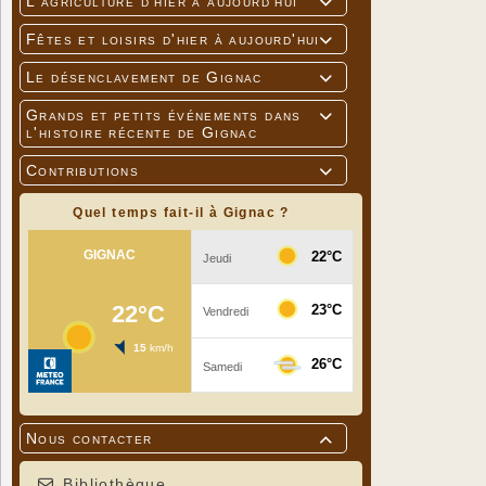
L'agriculture d'hier à aujourd'hui

Fêtes et loisirs d'hier à aujourd'hui

Le désenclavement de Gignac

Grands et petits événements dans

l'histoire récente de Gignac
Contributions

Quel temps fait-il à Gignac ?
Nous contacter

Bibliothèque