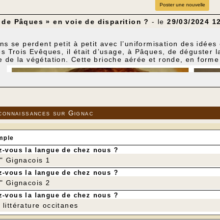
Poster une nouvelle
 de Pâques » en voie de disparition ?
- le
29/03/2024 1
ons se perdent petit à petit avec l’uniformisation des idé
es Trois Evêques, il était d’usage, à Pâques, de déguster l
 de la végétation. Cette brioche aérée et ronde, en forme
connaissances sur Gignac
mple
-vous la langue de chez nous ?
r" Gignacois 1
-vous la langue de chez nous ?
r" Gignacois 2
 accompagnée d’une crème dite
"anglaise"
, parfois d’une sa
-vous la langue de chez nous ?
oulangeries, mais souvent sous des formes nouvelles, par
littérature occitanes