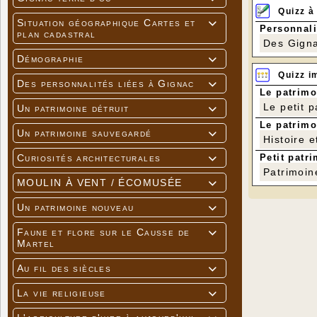
Quizz à
Situation géographique Cartes et

Personnali
plan cadastral
Des Gigna
Démographie

Quizz i
Des personnalités liées à Gignac

Le patrimo
Le petit 
Un patrimoine détruit

Le patrimo
Un patrimoine sauvegardé

Histoire e
Petit patri
Curiosités architecturales

Patrimoin
Voici la re
MOULIN À VENT / ÉCOMUSÉE

Pierre des
Un patrimoine nouveau

Faune et flore sur le Causse de

Martel
Au fil des siècles

La vie religieuse
