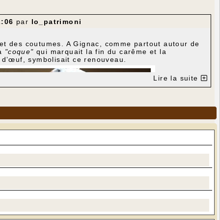
2:06
par
lo_patrimoni
es et des coutumes. A Gignac, comme partout autour de
a
"coque"
qui marquait la fin du carême et la
 d’œuf, symbolisait ce renouveau.
Lire la suite
lade de fruits. Aujourd’hui on la trouve encore dans
fois sous la forme d'un pain long…