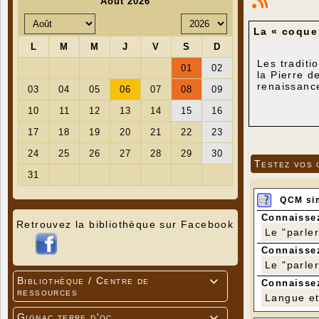
La « coque
Les traditi
la Pierre d
renaissance
Testez vos 
QCM si
Connaissez
Retrouvez la bibliothèque sur Facebook
Le "parle
Connaissez
Le "parle
Bibliothèque / Centre de

Elle était
Connaissez
ressources
certaines b
Langue et 
Gignac terre d'oc
