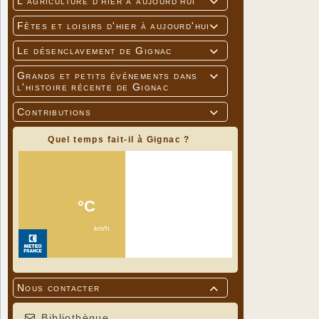
L'agriculture d'hier à aujourd'hui

Fêtes et loisirs d'hier à aujourd'hui

Le désenclavement de Gignac

Grands et petits événements dans

l'histoire récente de Gignac
Contributions

Quel temps fait-il à Gignac ?
Nous contacter

Bibliothèque