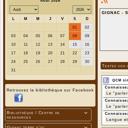
GIGNAC - S
Testez vos 
QCM si
Connaissez
Retrouvez la bibliothèque sur Facebook
Le "parle
Connaissez
Le "parle
Bibliothèque / Centre de

Connaissez
ressources
Langue et 
Gignac terre d'oc
