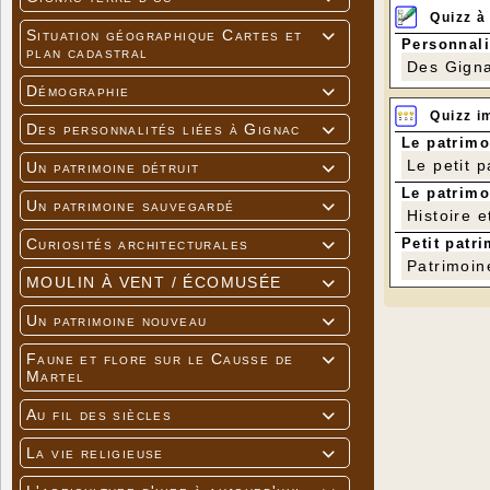
Quizz à
Situation géographique Cartes et

Personnali
plan cadastral
Des Gigna
Démographie

Quizz i
Des personnalités liées à Gignac

Le patrimo
Le petit 
Un patrimoine détruit

Le patrimo
Un patrimoine sauvegardé

Histoire e
Petit patri
Curiosités architecturales

Patrimoin
MOULIN À VENT / ÉCOMUSÉE

Un patrimoine nouveau

Faune et flore sur le Causse de

Martel
Au fil des siècles

La vie religieuse
