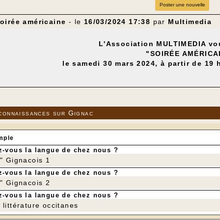
Poster une nouvelle
oirée américaine
- le
16/03/2024 17:38
par
Multimedia
L'Association MULTIMEDIA v
"SOIRÉE AMÉRICA
le samedi 30 mars 2024, à partir de 19 
---
connaissances sur Gignac
mple
-vous la langue de chez nous ?
r" Gignacois 1
-vous la langue de chez nous ?
r" Gignacois 2
-vous la langue de chez nous ?
littérature occitanes