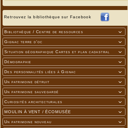
Retrouvez la bibliothèque sur Facebook
Bibliothèque / Centre de ressources

Gignac terre d'oc

Situation géographique Cartes et plan cadastral

Démographie

Des personnalités liées à Gignac

Un patrimoine détruit

Un patrimoine sauvegardé

Curiosités architecturales

MOULIN À VENT / ÉCOMUSÉE

Un patrimoine nouveau
