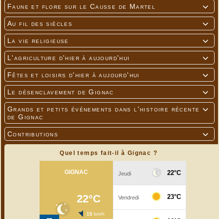
Faune et flore sur le Causse de Martel

Au fil des siècles

La vie religieuse

L'agriculture d'hier à aujourd'hui

Fêtes et loisirs d'hier à aujourd'hui

Le désenclavement de Gignac

Grands et petits événements dans l'histoire récente

de Gignac
Contributions

Quel temps fait-il à Gignac ?