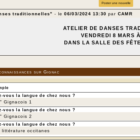
Poster une nouvelle
nses traditionnelles"
- le
06/03/2024 13:30
par
CAMR
ATELIER DE DANSES TRA
VENDREDI 8 MARS
À
DANS LA SALLE DES FÊT
---
"Danses traditionnelles" est animé par Dominique Pl
mme :
issage ou révision des pas de danses les plus coura
connaissances sur Gignac
issage ou révision de danses collectives, de réper
 la transmission et le partage de danses apprises au
mple
er est ouvert aux débutants et non-débutants ainsi 
nces en danse Trad'.
-vous la langue de chez nous ?
r" Gignacois 1
-vous la langue de chez nous ?
r" Gignacois 2
-vous la langue de chez nous ?
littérature occitanes