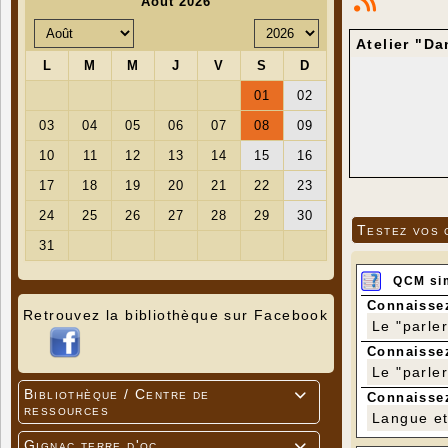
Atelier "Da
L'atelier 
Au progra
- Apprent
Testez vos 
- Apprent
etc...).
Le but est
QCM si
Cet ateli
connaissa
Connaissez
Retrouvez la bibliothèque sur Facebook
Le "parle
Connaissez
Le "parle
Bibliothèque / Centre de

Connaissez
ressources
Langue et 
Gignac terre d'oc
