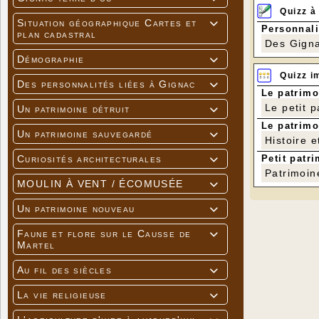
Quizz à
Situation géographique Cartes et

Personnali
plan cadastral
Des Gigna
Démographie

Quizz i
Des personnalités liées à Gignac

Le patrimo
Le petit 
Un patrimoine détruit

Le patrimo
Un patrimoine sauvegardé

Histoire e
Petit patri
Curiosités architecturales

Patrimoin
MOULIN À VENT / ÉCOMUSÉE

Un patrimoine nouveau

Faune et flore sur le Causse de

Martel
Au fil des siècles

La vie religieuse
