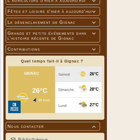
L'agriculture d'hier à aujourd'hui

Fêtes et loisirs d'hier à aujourd'hui

Le désenclavement de Gignac

Grands et petits événements dans

l'histoire récente de Gignac
Contributions

Quel temps fait-il à Gignac ?
Nous contacter

Bibliothèque