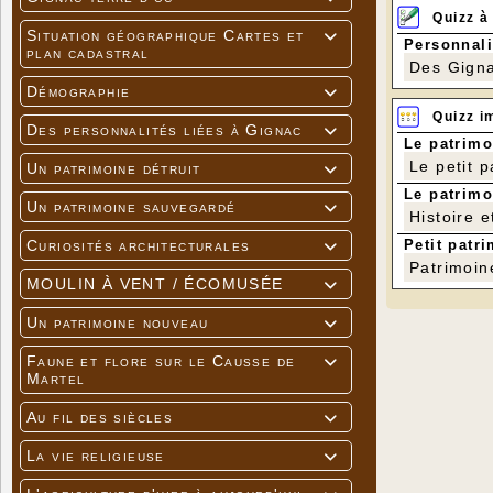
Quizz à
Situation géographique Cartes et

Personnali
plan cadastral
Des Gigna
Démographie

Quizz i
Des personnalités liées à Gignac

Le patrimo
Le petit 
Un patrimoine détruit

Le patrimo
Un patrimoine sauvegardé

Histoire e
Petit patri
Curiosités architecturales

Patrimoin
MOULIN À VENT / ÉCOMUSÉE

Un patrimoine nouveau

Faune et flore sur le Causse de

Martel
Au fil des siècles

La vie religieuse

[APPREND
La noyade 