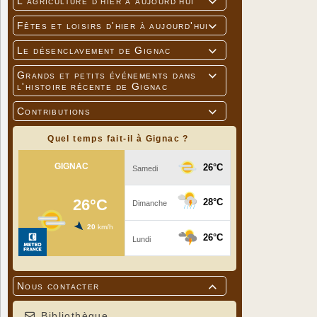
L'agriculture d'hier à aujourd'hui

C'est pour
nager.
Fêtes et loisirs d'hier à aujourd'hui

Les famill
Les inscri
Le désenclavement de Gignac

Grands et petits événements dans

l'histoire récente de Gignac
Contributions

Quel temps fait-il à Gignac ?
Nous contacter

Bibliothèque