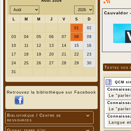
Cauvaldor -
Testez vos 
QCM si
Connaissez
Retrouvez la bibliothèque sur Facebook
Le "parle
Connaissez
Le "parle
Bibliothèque / Centre de

Connaissez
ressources
Langue et 
Gignac terre d'oc
