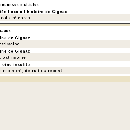
 réponses multiples
tés liées à l'histoire de Gignac
cois célèbres
mages
ine de Gignac
patrimoine
ine de Gignac
t patrimoine
moine insolite
e restauré, détruit ou récent
---
RE À NAGER POUR TOUS]
reste la première cause de mortalité des moins de 18 