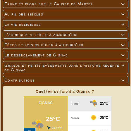
Faune et flore sur le Causse de Martel

Au fil des siècles

La vie religieuse

L'agriculture d'hier à aujourd'hui

Fêtes et loisirs d'hier à aujourd'hui

Le désenclavement de Gignac

Grands et petits événements dans l'histoire récente

de Gignac
Contributions

Quel temps fait-il à Gignac ?