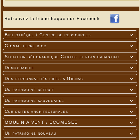
Retrouvez la bibliothèque sur Facebook
Bibliothèque / Centre de ressources

Gignac terre d'oc

Situation géographique Cartes et plan cadastral

Démographie

Des personnalités liées à Gignac

Un patrimoine détruit

Un patrimoine sauvegardé

Curiosités architecturales

MOULIN À VENT / ÉCOMUSÉE

Un patrimoine nouveau
