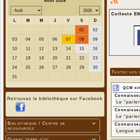
Collecte E
Testez vos 
QCM si
Connaissez
Retrouvez la bibliothèque sur Facebook
Le "parle
Connaissez
Le "parle
Bibliothèque / Centre de

Connaissez
ressources
Langue et 
Gignac terre d'oc
