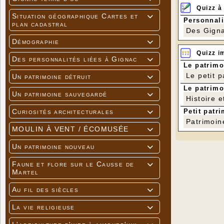
Quizz à
Situation géographique Cartes et

Personnali
plan cadastral
Des Gigna
Démographie

Quizz i
Des personnalités liées à Gignac

Le patrimo
Le petit 
Un patrimoine détruit

Le patrimo
Un patrimoine sauvegardé

Histoire e
Petit patri
Curiosités architecturales

Patrimoin
MOULIN À VENT / ÉCOMUSÉE

Un patrimoine nouveau

Faune et flore sur le Causse de

Martel
Au fil des siècles

La vie religieuse
