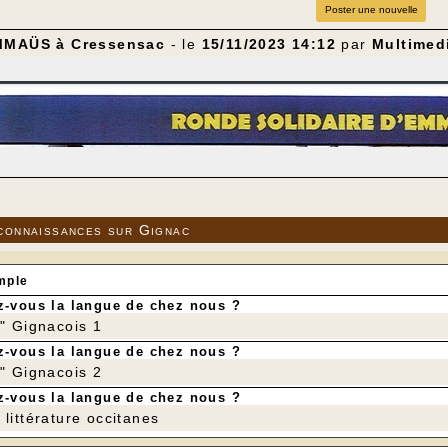
Poster une nouvelle
MMAÜS à Cressensac
- le
15/11/2023 14:12
par
Multimed
connaissances sur Gignac
mple
-vous la langue de chez nous ?
r" Gignacois 1
-vous la langue de chez nous ?
r" Gignacois 2
-vous la langue de chez nous ?
littérature occitanes