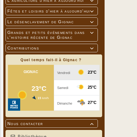
L'agriculture d'hier à aujourd'hui

Fêtes et loisirs d'hier à aujourd'hui

Le désenclavement de Gignac

Grands et petits événements dans

l'histoire récente de Gignac
Contributions

Quel temps fait-il à Gignac ?
Nous contacter

Bibliothèque