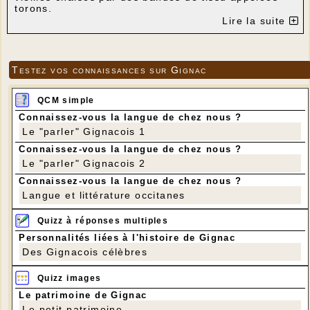
torons.
Ces bandes sont découpées dans de vieux draps,
Lire la suite
des tissus en tous genres. Activité de recyclage par
excellence.
Lors de ce week-end, avec l'aide précieuse de
Marie Ponsonnaille, 9 chaises ont retrouvé une
Testez vos connaissances sur Gignac
nouvelle vie.
L'ambiance était très chaleureuse, conviviale.
D'autres stages seront organisés dans un avenir
QCM simple
proche.
Connaissez-vous la langue de chez nous ?
Contactez nous si vous êtes intéressé-es.
Le "parler" Gignacois 1
---
Connaissez-vous la langue de chez nous ?
Le "parler" Gignacois 2
Connaissez-vous la langue de chez nous ?
Langue et littérature occitanes
Quizz à réponses multiples
Personnalités liées à l'histoire de Gignac
Des Gignacois célèbres
Quizz images
Le patrimoine de Gignac
Le petit patrimoine