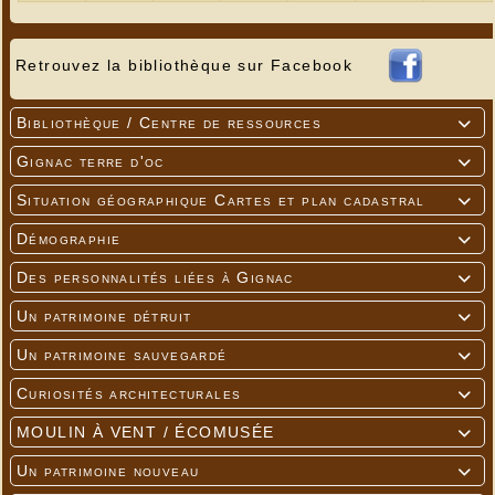
Retrouvez la bibliothèque sur Facebook
Bibliothèque / Centre de ressources

Gignac terre d'oc

Situation géographique Cartes et plan cadastral

Marie Ponsonnaille
Démographie

---
Des personnalités liées à Gignac

Un patrimoine détruit

Un patrimoine sauvegardé

Curiosités architecturales

MOULIN À VENT / ÉCOMUSÉE

Un patrimoine nouveau
