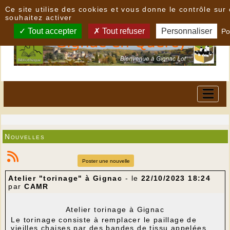
Panneau de gestion des cookies
Ce site utilise des cookies et vous donne le contrôle su
souhaitez activer
Tout accepter
Tout refuser
Personnaliser
Po
Nouvelles
Poster une nouvelle
Atelier "torinage" à Gignac
- le
22/10/2023 18:24
par
CAMR
Atelier torinage à Gignac
Le torinage consiste à remplacer le paillage de
vieilles chaises par des bandes de tissu appelées