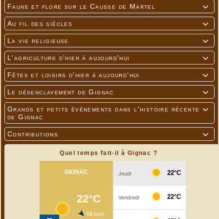
Faune et flore sur le Causse de Martel

Au fil des siècles

La vie religieuse

L'agriculture d'hier à aujourd'hui

Fêtes et loisirs d'hier à aujourd'hui

Le désenclavement de Gignac

Grands et petits événements dans l'histoire récente

de Gignac
Contributions

Quel temps fait-il à Gignac ?