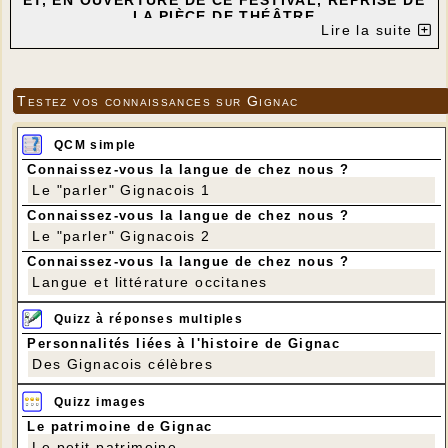
ET, EN OUVERTURE DE CE FESTIVAL, REPRISE DE
LA PIÈCE DE THÉÂTRE
Lire la suite
"MOURIR POUR UN MOULIN À VENT"
INTERPRÉTÉE PAR LA TROUPE DE THÉÂTRE DE
GIGNAC
"LA COMPAGNIE DU MOULIN À... PAROLES"
Testez vos connaissances sur Gignac
---
QCM simple
Connaissez-vous la langue de chez nous ?
Le "parler" Gignacois 1
Connaissez-vous la langue de chez nous ?
Le "parler" Gignacois 2
Connaissez-vous la langue de chez nous ?
Langue et littérature occitanes
Quizz à réponses multiples
Personnalités liées à l'histoire de Gignac
Des Gignacois célèbres
Quizz images
Le patrimoine de Gignac
Le petit patrimoine