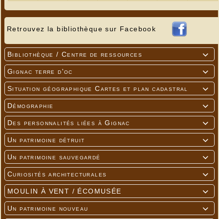
Retrouvez la bibliothèque sur Facebook
Bibliothèque / Centre de ressources

Gignac terre d'oc

Situation géographique Cartes et plan cadastral

Démographie

Des personnalités liées à Gignac

Un patrimoine détruit

Un patrimoine sauvegardé

Curiosités architecturales

MOULIN À VENT / ÉCOMUSÉE

Un patrimoine nouveau
