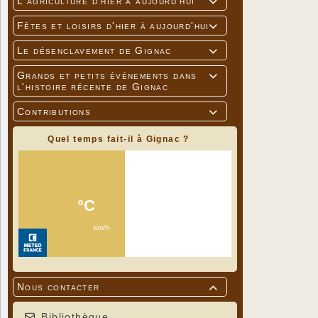
L'agriculture d'hier à aujourd'hui

Fêtes et loisirs d'hier à aujourd'hui

Gérard Crém
Villeneuve 
Le désenclavement de Gignac

équipe de 
Grands et petits événements dans

l'histoire récente de Gignac
Contributions

Quel temps fait-il à Gignac ?
Nous contacter

Bibliothèque