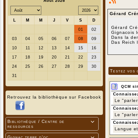
Gérard Cré
Gérard Cré
Gignacois l
Dans la der
Das Reich 
de Lachapel
exécuté som
Reich le 8 
Deux plaqu
fils Gérar
Testez vos 
sept mois a
QCM si
Connaissez
Retrouvez la bibliothèque sur Facebook
Le "parle
Connaissez
Le "parle
Bibliothèque / Centre de

Connaissez
ressources
Langue et 
Gignac terre d'oc
