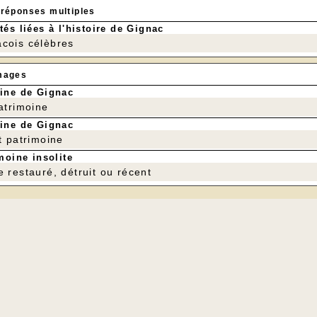
 réponses multiples
tés liées à l'histoire de Gignac
cois célèbres
mages
ine de Gignac
patrimoine
ine de Gignac
t patrimoine
moine insolite
e restauré, détruit ou récent
Gérard Crémoux à Livernon vient de dévoi