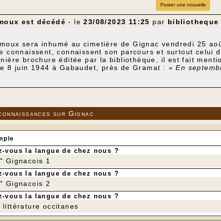
Poster une nouvelle
moux est décédé
- le
23/08/2023 11:25
par
bibliotheque
moux sera inhumé au cimetière de Gignac vendredi 25 aoû
e connaissent, connaissent son parcours et surtout celui 
nière brochure éditée par la bibliothèque, il est fait ment
le 8 juin 1944 à Gabaudet, près de Gramat :
« En septembr
le Auzac, Jean Crémoux qui rejoint le maquis France, FTP,
mairement à Gabaudet (commune d'Issendolus). Il avait 31
juin 1944. La mention "Mort pour la France" lui a été attri
es commémoratives en mémoire de son père ont été dévoil
d né le né le 4 novembre 1943 à Narbonne (son père avait 
connaissances sur Gignac
vant l’exécution de son père gendarme et résistant.
mple
-vous la langue de chez nous ?
r" Gignacois 1
-vous la langue de chez nous ?
r" Gignacois 2
-vous la langue de chez nous ?
littérature occitanes