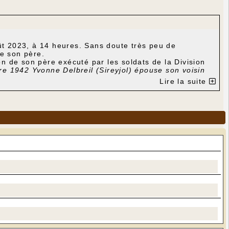
t 2023, à 14 heures. Sans doute très peu de
de son père.
ion de son père exécuté par les soldats de la Division
e 1942 Yvonne Delbreil (Sireyjol) épouse son voisin
 le 1er juin 1944. Une semaine plus tard il sera
Lire la suite
 ans. Il a été tué par des soldats de la Division Das
buée. »
(Brochure
« Gignac 1939-1945 »
, page 38).
ées à Livernon et à Gabaudet en juin 2023 par son
intégré en 1941 la brigade motorisée de Narbonne),