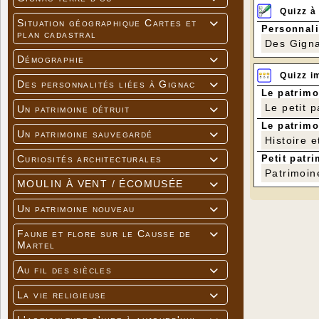
Quizz à
Situation géographique Cartes et

Personnali
plan cadastral
Des Gigna
Démographie

Quizz i
Des personnalités liées à Gignac

Le patrimo
Le petit 
Un patrimoine détruit

Le patrimo
Un patrimoine sauvegardé

Histoire e
Petit patri
Curiosités architecturales

Patrimoin
MOULIN À VENT / ÉCOMUSÉE

Un patrimoine nouveau

Faune et flore sur le Causse de

Martel
Au fil des siècles

La vie religieuse
