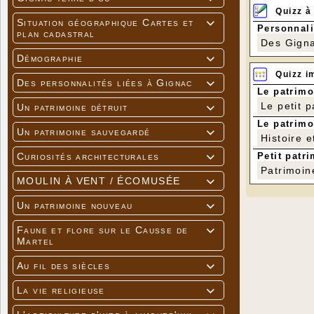
Quizz à
Situation géographique Cartes et

Personnali
plan cadastral
Des Gigna
Démographie

Quizz i
Des personnalités liées à Gignac

Le patrimo
Le petit 
Un patrimoine détruit

Le patrimo
Un patrimoine sauvegardé

Histoire e
Petit patri
Curiosités architecturales

Patrimoin
MOULIN À VENT / ÉCOMUSÉE

Un patrimoine nouveau

Hier
Faune et flore sur le Causse de

Martel
Au fil des siècles

La vie religieuse
