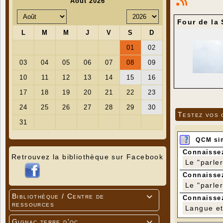
Four de la 
Testez vos 
QCM si
Connaissez
Retrouvez la bibliothèque sur Facebook
Le "parle
Connaissez
Le "parle
Bibliothèque / Centre de

Connaissez
ressources
Langue et 
Gignac terre d'oc
