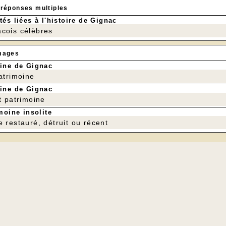
 réponses multiples
tés liées à l'histoire de Gignac
cois célèbres
mages
ine de Gignac
patrimoine
ine de Gignac
t patrimoine
moine insolite
e restauré, détruit ou récent
 soir, 11 août, le four a été mis en chauffe à l'occasion de
les tartes et les pi
---