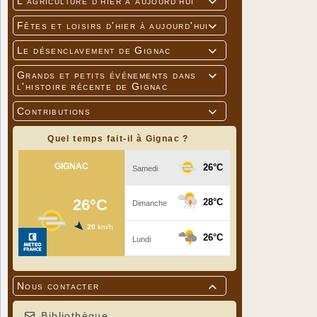
L'agriculture d'hier à aujourd'hui

Fêtes et loisirs d'hier à aujourd'hui

Le désenclavement de Gignac

Grands et petits événements dans

l'histoire récente de Gignac
Contributions

Quel temps fait-il à Gignac ?
Nous contacter

Bibliothèque