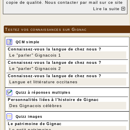
copie de qualité. Nous contacter par mail sur ce site
ou prendre contact avec Robert Vayssié.
Lire la suite
Testez vos connaissances sur Gignac
QCM simple
Connaissez-vous la langue de chez nous ?
Le "parler" Gignacois 1
Connaissez-vous la langue de chez nous ?
Le "parler" Gignacois 2
Connaissez-vous la langue de chez nous ?
Langue et littérature occitanes
Le moulin côté Est (on voit le trou d'évacuation de
Quizz à réponses multiples
la fumée)
C'est la photo la plus ancienne réalisée sur le site
Personnalités liées à l'histoire de Gignac
du moulin.
Des Gignacois célèbres
Quizz images
Le patrimoine de Gignac
Le petit patrimoine