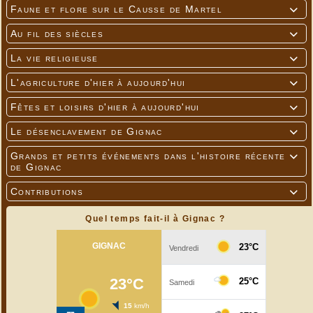
Faune et flore sur le Causse de Martel

Au fil des siècles

La vie religieuse

L'agriculture d'hier à aujourd'hui

Fêtes et loisirs d'hier à aujourd'hui

Le désenclavement de Gignac

Grands et petits événements dans l'histoire récente

de Gignac
Contributions

Quel temps fait-il à Gignac ?