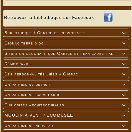
Retrouvez la bibliothèque sur Facebook
Bibliothèque / Centre de ressources

Gignac terre d'oc

Situation géographique Cartes et plan cadastral

Démographie

Des personnalités liées à Gignac

Un patrimoine détruit

Un patrimoine sauvegardé

Curiosités architecturales

MOULIN À VENT / ÉCOMUSÉE

Un patrimoine nouveau
