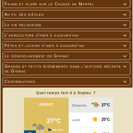
Faune et flore sur le Causse de Martel

Au fil des siècles

La vie religieuse

L'agriculture d'hier à aujourd'hui

Fêtes et loisirs d'hier à aujourd'hui

Jacqueline
Le désenclavement de Gignac

---
Grands et petits événements dans l'histoire récente

de Gignac
Contributions

Quel temps fait-il à Gignac ?