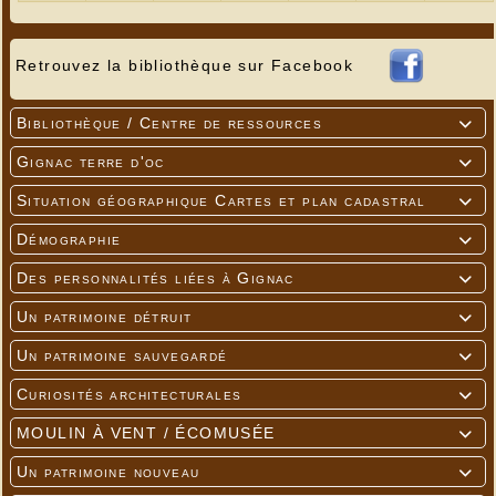
Retrouvez la bibliothèque sur Facebook
Bibliothèque / Centre de ressources

Gignac terre d'oc

Situation géographique Cartes et plan cadastral

Démographie

Des personnalités liées à Gignac

Un patrimoine détruit

Un patrimoine sauvegardé

Curiosités architecturales

MOULIN À VENT / ÉCOMUSÉE

Un patrimoine nouveau
