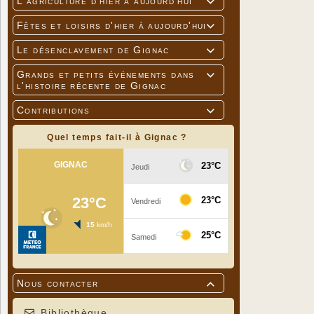
L'agriculture d'hier à aujourd'hui

Fêtes et loisirs d'hier à aujourd'hui

Le désenclavement de Gignac

Grands et petits événements dans

l'histoire récente de Gignac
Contributions

Quel temps fait-il à Gignac ?
Nous contacter

Bibliothèque