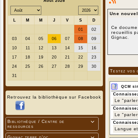
Une nouvel
Ce document
recueillis 
Gignac.
Testez vos 
QCM si
Connaissez
Retrouvez la bibliothèque sur Facebook
Le "parle
Connaissez
Le "parle
Bibliothèque / Centre de

Connaissez
ressources
Langue et 
Gignac terre d'oc
