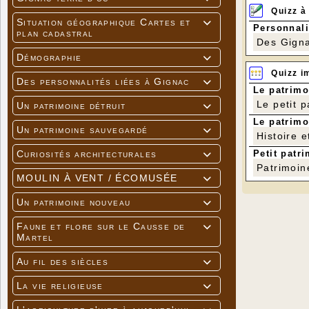
Quizz à
Situation géographique Cartes et

Personnali
plan cadastral
Des Gigna
Démographie

Quizz i
Des personnalités liées à Gignac

Le patrimo
Le petit 
Un patrimoine détruit

Le patrimo
Un patrimoine sauvegardé

Histoire e
Petit patri
Curiosités architecturales

Patrimoin
MOULIN À VENT / ÉCOMUSÉE

Un patrimoine nouveau

Faune et flore sur le Causse de

Martel
Au fil des siècles

La vie religieuse
