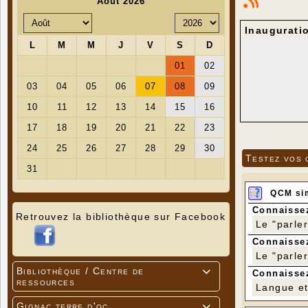
Inaugurati
Testez vos 
QCM si
Connaissez
Retrouvez la bibliothèque sur Facebook
Le "parle
Connaissez
Le "parle
Bibliothèque / Centre de

Connaissez
ressources
Langue et 
Gignac terre d'oc
