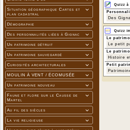
Quizz à
Situation géographique Cartes et

Personnali
plan cadastral
Des Gigna
Démographie

Quizz i
Des personnalités liées à Gignac

Le patrimo
Le petit 
Un patrimoine détruit

Le patrimo
Un patrimoine sauvegardé

Histoire e
Petit patri
Curiosités architecturales

Patrimoin
MOULIN À VENT / ÉCOMUSÉE

Un patrimoine nouveau

Faune et flore sur le Causse de

Martel
Au fil des siècles

La vie religieuse
