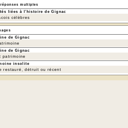
 réponses multiples
tés liées à l'histoire de Gignac
cois célèbres
---
mages
ine de Gignac
patrimoine
ine de Gignac
t patrimoine
moine insolite
e restauré, détruit ou récent