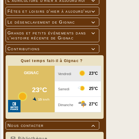
L'agriculture d'hier à aujourd'hui

Fêtes et loisirs d'hier à aujourd'hui

Le désenclavement de Gignac

Grands et petits événements dans

l'histoire récente de Gignac
Contributions

Quel temps fait-il à Gignac ?
Nous contacter

Bibliothèque