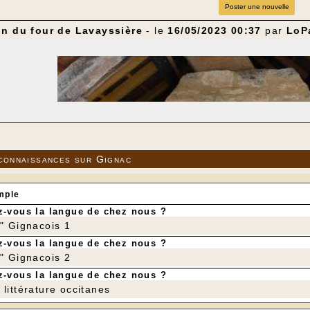
Poster une nouvelle
on du four de Lavayssière
- le
16/05/2023 00:37
par
LoP
connaissances sur Gignac
mple
-vous la langue de chez nous ?
r" Gignacois 1
-vous la langue de chez nous ?
r" Gignacois 2
-vous la langue de chez nous ?
littérature occitanes