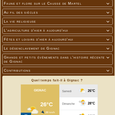
Faune et flore sur le Causse de Martel

Au fil des siècles

La vie religieuse

L'agriculture d'hier à aujourd'hui

Fêtes et loisirs d'hier à aujourd'hui

Le désenclavement de Gignac

Grands et petits événements dans l'histoire récente

de Gignac
Contributions

Quel temps fait-il à Gignac ?