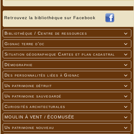
Retrouvez la bibliothèque sur Facebook
Bibliothèque / Centre de ressources

Gignac terre d'oc

Situation géographique Cartes et plan cadastral

Démographie

Des personnalités liées à Gignac

Un patrimoine détruit

Un patrimoine sauvegardé

Curiosités architecturales

MOULIN À VENT / ÉCOMUSÉE

Un patrimoine nouveau
