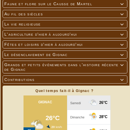
Faune et flore sur le Causse de Martel

Au fil des siècles

La vie religieuse

L'agriculture d'hier à aujourd'hui

Fêtes et loisirs d'hier à aujourd'hui

Le désenclavement de Gignac

Grands et petits événements dans l'histoire récente

de Gignac
Contributions

Quel temps fait-il à Gignac ?