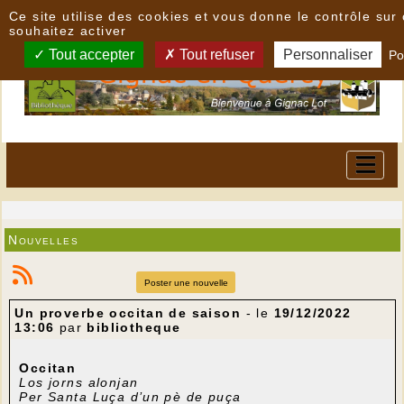
Panneau de gestion des cookies
Ce site utilise des cookies et vous donne le contrôle su
souhaitez activer
Tout accepter
Tout refuser
Personnaliser
Po
Nouvelles
Poster une nouvelle
Un proverbe occitan de saison
- le
19/12/2022
13:06
par
bibliotheque
Occitan
Los jorns alonjan
Per Santa Luça d’un pè de puça