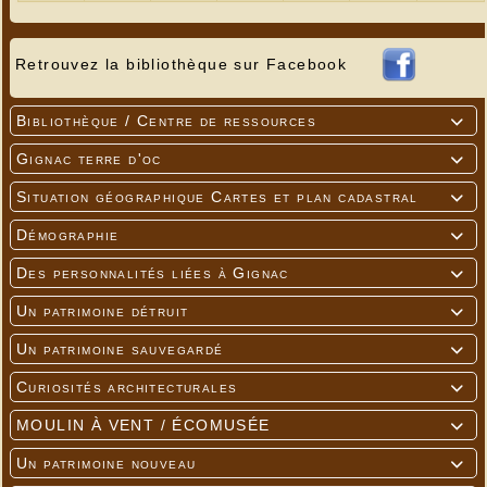
Retrouvez la bibliothèque sur Facebook
Bibliothèque / Centre de ressources

Gignac terre d'oc

Situation géographique Cartes et plan cadastral

Démographie

Des personnalités liées à Gignac

Un patrimoine détruit

Un patrimoine sauvegardé

Curiosités architecturales

MOULIN À VENT / ÉCOMUSÉE

Un patrimoine nouveau
