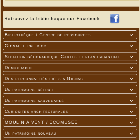
Retrouvez la bibliothèque sur Facebook
Bibliothèque / Centre de ressources

Gignac terre d'oc

Situation géographique Cartes et plan cadastral

Démographie

Des personnalités liées à Gignac

Un patrimoine détruit

Un patrimoine sauvegardé

Curiosités architecturales

MOULIN À VENT / ÉCOMUSÉE

Un patrimoine nouveau
