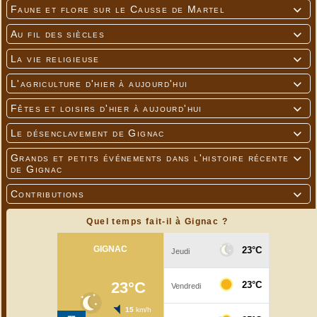
Faune et flore sur le Causse de Martel

Au fil des siècles

La vie religieuse

L'agriculture d'hier à aujourd'hui

Fêtes et loisirs d'hier à aujourd'hui

Le désenclavement de Gignac

Grands et petits événements dans l'histoire récente

de Gignac
Contributions

Quel temps fait-il à Gignac ?