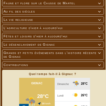
Faune et flore sur le Causse de Martel

Au fil des siècles

La vie religieuse

L'agriculture d'hier à aujourd'hui

Fêtes et loisirs d'hier à aujourd'hui

Le désenclavement de Gignac

Grands et petits événements dans l'histoire récente

de Gignac
Contributions

Quel temps fait-il à Gignac ?