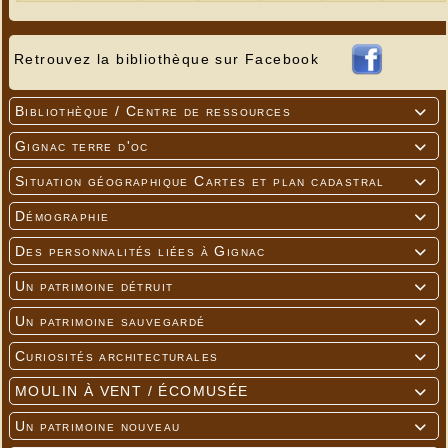
Retrouvez la bibliothèque sur Facebook
Bibliothèque / Centre de ressources

Gignac terre d'oc

Situation géographique Cartes et plan cadastral

Démographie

Des personnalités liées à Gignac

Un patrimoine détruit

Un patrimoine sauvegardé

Curiosités architecturales

MOULIN À VENT / ÉCOMUSÉE

Un patrimoine nouveau
