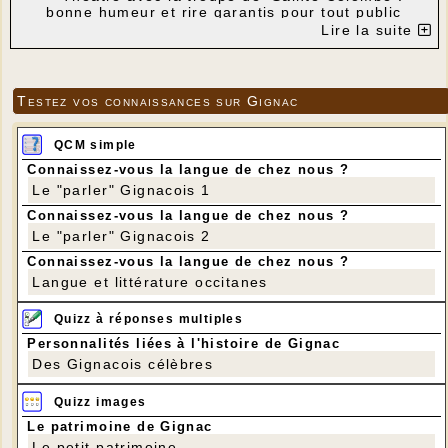
bonne humeur et rire garantis pour tout public
Lire la suite
- Dégustation de châtaignes
grillées et vin nouveau (à consommer avec
modération)
Entrée 10 € - Proposé par l'association des Racines
de Reyrevignes
Testez vos connaissances sur Gignac
---
QCM simple
Connaissez-vous la langue de chez nous ?
Le "parler" Gignacois 1
Connaissez-vous la langue de chez nous ?
Le "parler" Gignacois 2
Connaissez-vous la langue de chez nous ?
Langue et littérature occitanes
Quizz à réponses multiples
Personnalités liées à l'histoire de Gignac
Des Gignacois célèbres
Quizz images
Le patrimoine de Gignac
Le petit patrimoine