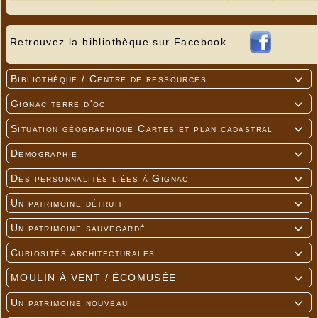
Retrouvez la bibliothèque sur Facebook
Bibliothèque / Centre de ressources

Gignac terre d'oc

Situation géographique Cartes et plan cadastral

Démographie

Des personnalités liées à Gignac

Un patrimoine détruit

Un patrimoine sauvegardé

Curiosités architecturales

MOULIN À VENT / ÉCOMUSÉE

Un patrimoine nouveau
