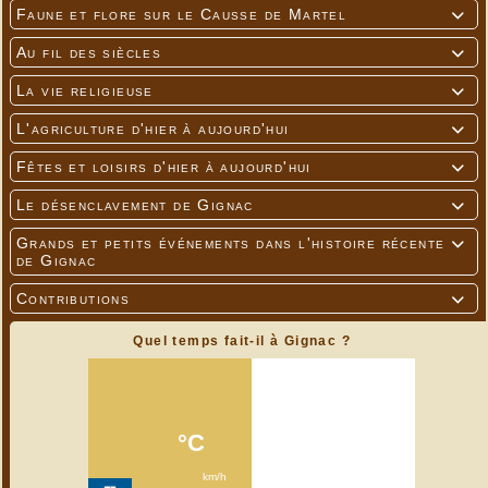
Faune et flore sur le Causse de Martel

Au fil des siècles

La vie religieuse

L'agriculture d'hier à aujourd'hui

Fêtes et loisirs d'hier à aujourd'hui

Le désenclavement de Gignac

Grands et petits événements dans l'histoire récente

de Gignac
Contributions

Quel temps fait-il à Gignac ?