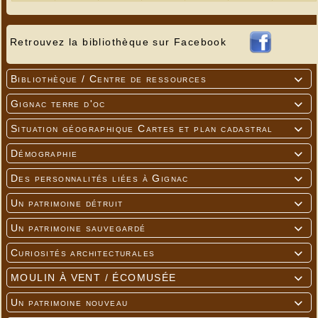
Retrouvez la bibliothèque sur Facebook
Bibliothèque / Centre de ressources

Gignac terre d'oc

Situation géographique Cartes et plan cadastral

Démographie

Des personnalités liées à Gignac

Un patrimoine détruit

Un patrimoine sauvegardé

Curiosités architecturales

MOULIN À VENT / ÉCOMUSÉE

Un patrimoine nouveau
