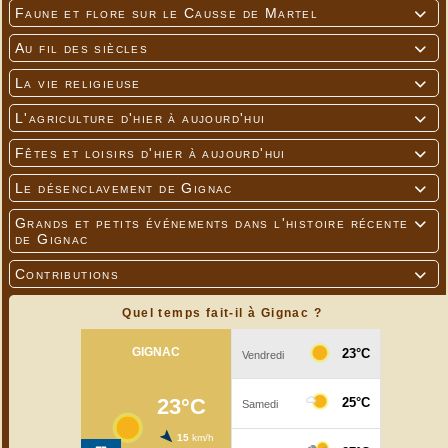
Faune et flore sur le Causse de Martel

Au fil des siècles

La vie religieuse

L'agriculture d'hier à aujourd'hui

Fêtes et loisirs d'hier à aujourd'hui

Le désenclavement de Gignac

Grands et petits événements dans l'histoire récente

de Gignac
Contributions

Quel temps fait-il à Gignac ?