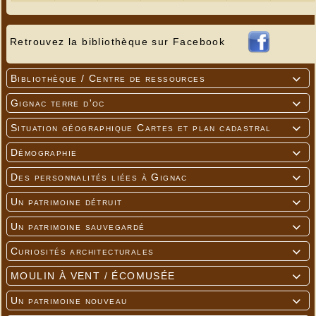
Retrouvez la bibliothèque sur Facebook
Bibliothèque / Centre de ressources

Gignac terre d'oc

Situation géographique Cartes et plan cadastral

Démographie

Des personnalités liées à Gignac

Un patrimoine détruit

Un patrimoine sauvegardé

Curiosités architecturales

MOULIN À VENT / ÉCOMUSÉE

Un patrimoine nouveau
