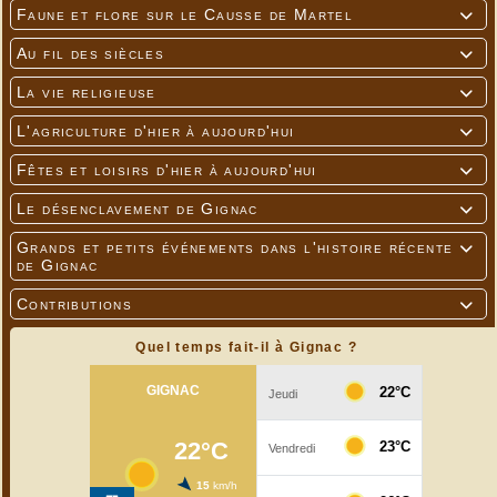
Faune et flore sur le Causse de Martel

Au fil des siècles

La vie religieuse

L'agriculture d'hier à aujourd'hui

Fêtes et loisirs d'hier à aujourd'hui

Le désenclavement de Gignac

Grands et petits événements dans l'histoire récente

de Gignac
Contributions

Quel temps fait-il à Gignac ?