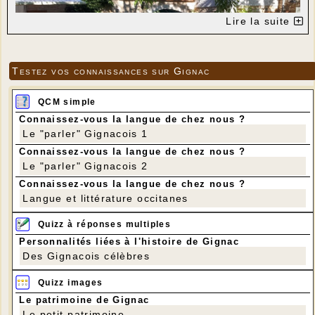
Lire la suite
Testez vos connaissances sur Gignac
QCM simple
Connaissez-vous la langue de chez nous ?
Le "parler" Gignacois 1
Connaissez-vous la langue de chez nous ?
Le "parler" Gignacois 2
Connaissez-vous la langue de chez nous ?
---
Langue et littérature occitanes
Nous étions 7 aujourd'hui Avec un goûter
sympathique à l arrivée chez Didier et Jacqueline
Quizz à réponses multiples
Personnalités liées à l'histoire de Gignac
Des Gignacois célèbres
Quizz images
Le patrimoine de Gignac
Le petit patrimoine