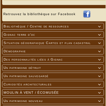
Retrouvez la bibliothèque sur Facebook
Bibliothèque / Centre de ressources

Gignac terre d'oc

Situation géographique Cartes et plan cadastral

Démographie

Des personnalités liées à Gignac

Un patrimoine détruit

Un patrimoine sauvegardé

Curiosités architecturales

MOULIN À VENT / ÉCOMUSÉE

Un patrimoine nouveau
