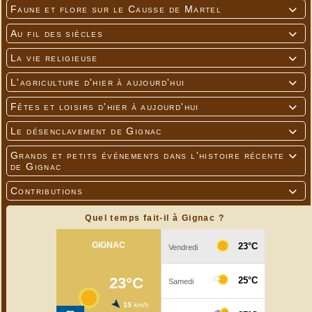
Faune et flore sur le Causse de Martel

Au fil des siècles

La vie religieuse

L'agriculture d'hier à aujourd'hui

Fêtes et loisirs d'hier à aujourd'hui

Le désenclavement de Gignac

Grands et petits événements dans l'histoire récente

de Gignac
Contributions

Quel temps fait-il à Gignac ?