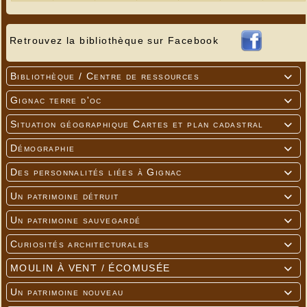
Retrouvez la bibliothèque sur Facebook
Bibliothèque / Centre de ressources

Gignac terre d'oc

Situation géographique Cartes et plan cadastral

Démographie

Des personnalités liées à Gignac

Un patrimoine détruit

Un patrimoine sauvegardé

Curiosités architecturales

MOULIN À VENT / ÉCOMUSÉE

Un patrimoine nouveau
