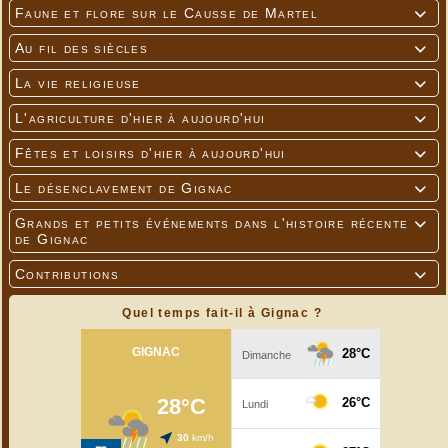
Faune et flore sur le Causse de Martel

Au fil des siècles

La vie religieuse

L'agriculture d'hier à aujourd'hui

Fêtes et loisirs d'hier à aujourd'hui

Le désenclavement de Gignac

Grands et petits événements dans l'histoire récente

de Gignac
Contributions

Quel temps fait-il à Gignac ?