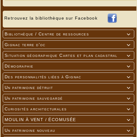
Retrouvez la bibliothèque sur Facebook
Bibliothèque / Centre de ressources

Gignac terre d'oc

Situation géographique Cartes et plan cadastral

Démographie

Des personnalités liées à Gignac

Un patrimoine détruit

Un patrimoine sauvegardé

Curiosités architecturales

MOULIN À VENT / ÉCOMUSÉE

Un patrimoine nouveau
