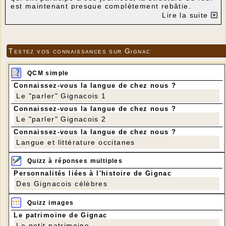
est maintenant presque complètement rebâtie.
Lire la suite
Testez vos connaissances sur Gignac
QCM simple
Connaissez-vous la langue de chez nous ?
Le "parler" Gignacois 1
Connaissez-vous la langue de chez nous ?
Le "parler" Gignacois 2
Connaissez-vous la langue de chez nous ?
Langue et littérature occitanes
Quizz à réponses multiples
Le four le 25 août au soir
Personnalités liées à l'histoire de Gignac
On peut mesurer l'avancement avec la photo
Des Gignacois célèbres
suivante prise le 19 avril.
Quizz images
Le patrimoine de Gignac
Le petit patrimoine