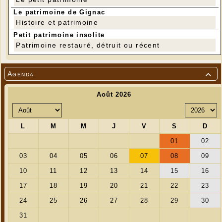
Le patrimoine de Gignac
Histoire et patrimoine
Petit patrimoine insolite
Patrimoine restauré, détruit ou récent
Agenda

Merci aux bénévoles :
Alain, Patricia, Guy, Annette, Jean-Pierre,
Jeannette, Claudie, Louise-Marie, Michel, Didier,
Jacqueline, Francine, Guy, Maryse, Michel, Nino,
Lucien, Justin, Béatrice, Benoît.
Merci aux cuisinières qui ont préparé chaque jour
des plats pour le déjeuner pris en commun :
Jacqueline, Jeannette, Sylvette, Patricia, Annette,
Louise-Marie, Francine, Maryse, Béatrice.
Merci à Sébastien et Maëlie de Range Cailloux pour
leurs conseils et leur bienveillance.