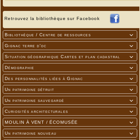
Retrouvez la bibliothèque sur Facebook
Bibliothèque / Centre de ressources

Gignac terre d'oc

Situation géographique Cartes et plan cadastral

Démographie

Des personnalités liées à Gignac

Un patrimoine détruit

Un patrimoine sauvegardé

Curiosités architecturales

Le site de Font Trouvé Puy Pialat est une pelouse
MOULIN À VENT / ÉCOMUSÉE

calcaire écorchée d’environ 5 ha sur laquelle se
trouve une biodiversité exceptionnelle. La commune
Un patrimoine nouveau

de Nespouls est propriétaire de la majeure partie.
Elle a souhaité s’engager dans sa préservation en