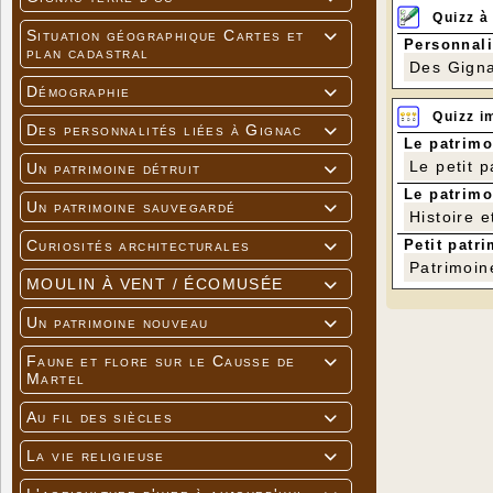
Quizz à
Situation géographique Cartes et

Personnali
plan cadastral
Des Gigna
Démographie

Quizz i
Des personnalités liées à Gignac

Le patrimo
Cette inaug
Le petit 
Un patrimoine détruit

du moulin. 
Le patrimo
par Mme Sol
Un patrimoine sauvegardé

Le projet d
Histoire e
Pyrénées e
Petit patri
Curiosités architecturales

réalisation
patrimoine 
Patrimoin
MOULIN À VENT / ÉCOMUSÉE
engager en 

mission : a
des collect
Un patrimoine nouveau

mettre en v
Après la vi
Faune et flore sur le Causse de

maussade, p
Martel
l'aéroport 
Au fil des siècles

La vie religieuse
