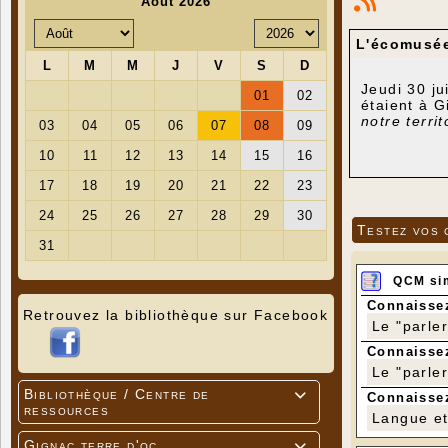
L'écomusée 
Jeudi 30 ju
étaient à G
notre terri
Testez vos 
QCM si
Connaissez
Retrouvez la bibliothèque sur Facebook
Le "parle
Connaissez
Le "parle
Bibliothèque / Centre de

Connaissez
ressources
Langue et 
Gignac terre d'oc
