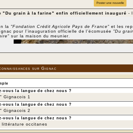
Poster une nouvelle
"Du grain à la farine" enfin officiellement inauguré
- 
in la
"Fondation Crédit Agricole Pays de France"
et les re
ignac pour l’inauguration officielle de l’écomusée
"Du grai
toire"
sur la maison du meunier.
connaissances sur Gignac
mple
-vous la langue de chez nous ?
r" Gignacois 1
-vous la langue de chez nous ?
r" Gignacois 2
-vous la langue de chez nous ?
littérature occitanes