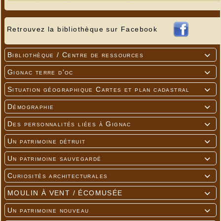
Retrouvez la bibliothèque sur Facebook
Bibliothèque / Centre de ressources

Gignac terre d'oc

Situation géographique Cartes et plan cadastral

Démographie

Des personnalités liées à Gignac

Un patrimoine détruit

Un patrimoine sauvegardé

Curiosités architecturales

MOULIN À VENT / ÉCOMUSÉE

Un patrimoine nouveau
