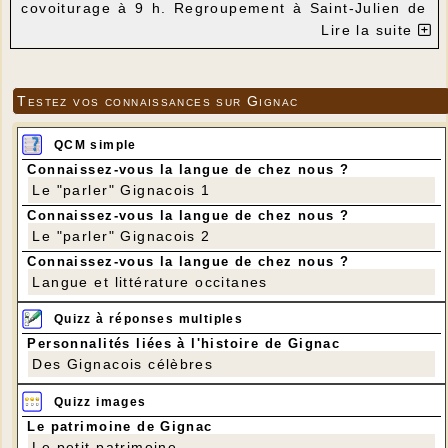
covoiturage à 9 h. Regroupement à Saint-Julien de
Lampon, juste après le pont sur la Dordogne.
Lire la suite
Parcours : Rouffillac - Limejouls - Carlux - Leuil
Lagarde - Calviac-en-Périgord - Rouffillac
Distance : 16 km
Dénivelé positif : 250 m
Testez vos connaissances sur Gignac
Repas au Château de Carlux. Possibilité de ne
marcher que le matin ou l'après-midi, les voitures
n'étant qu'à environ 2 km de Carlux.
QCM simple
Connaissez-vous la langue de chez nous ?
Le "parler" Gignacois 1
Connaissez-vous la langue de chez nous ?
Le "parler" Gignacois 2
Connaissez-vous la langue de chez nous ?
Langue et littérature occitanes
Quizz à réponses multiples
Personnalités liées à l'histoire de Gignac
Des Gignacois célèbres
Quizz images
Le patrimoine de Gignac
Le petit patrimoine