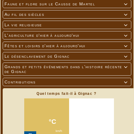
Faune et flore sur le Causse de Martel

Au fil des siècles

La vie religieuse

L'agriculture d'hier à aujourd'hui

Fêtes et loisirs d'hier à aujourd'hui

Le désenclavement de Gignac

Grands et petits événements dans l'histoire récente

de Gignac
Contributions

Quel temps fait-il à Gignac ?