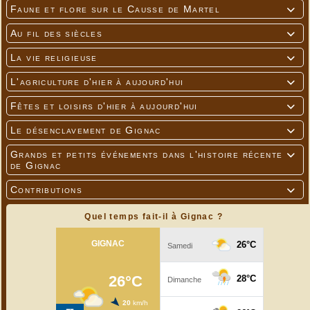
Faune et flore sur le Causse de Martel

Au fil des siècles
Huit ans plus tard (1978) le chemin est castiné

La vie religieuse

L'agriculture d'hier à aujourd'hui

Fêtes et loisirs d'hier à aujourd'hui

Le désenclavement de Gignac

Grands et petits événements dans l'histoire récente

de Gignac
Contributions

Quel temps fait-il à Gignac ?