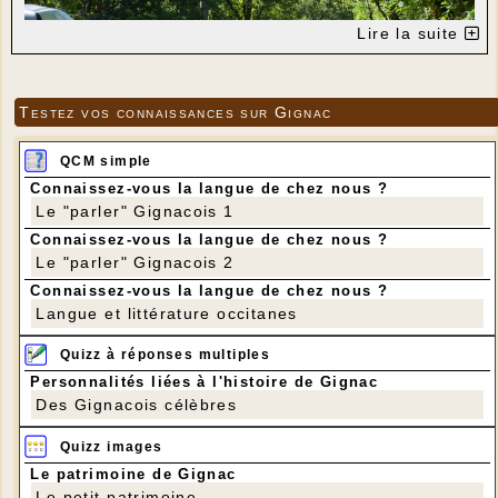
Lire la suite
Testez vos connaissances sur Gignac
QCM simple
Connaissez-vous la langue de chez nous ?
Le "parler" Gignacois 1
Connaissez-vous la langue de chez nous ?
Le "parler" Gignacois 2
Il y avait bien longtemps que la colline du moulin
Connaissez-vous la langue de chez nous ?
n'avait pas été gravie par un troupeau de moutons...
Langue et littérature occitanes
En cette fin d'après-midi les voilà qui changent de
pâturage, qui passent du site d'Ecaussystème au
site du moulin. D'énormes changements toutefois
Quizz à réponses multiples
comme en témoignent ces trois photos ! Il y avait
Personnalités liées à l'histoire de Gignac
bien un berger à pied devant le troupeau, mais le 2e
berger était en voiture... Et le chemin est
Des Gignacois célèbres
aujourd'hui goudronné !
Quizz images
Le patrimoine de Gignac
Le petit patrimoine