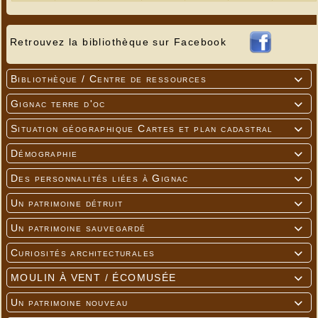
Retrouvez la bibliothèque sur Facebook
Bibliothèque / Centre de ressources

Gignac terre d'oc

Le même chemin en 1970, à peu près au même
niveau, uniquement fréquenté par les troupeaux de
Situation géographique Cartes et plan cadastral

moutons
Démographie

Des personnalités liées à Gignac

Un patrimoine détruit

Un patrimoine sauvegardé

Curiosités architecturales

MOULIN À VENT / ÉCOMUSÉE

Un patrimoine nouveau
