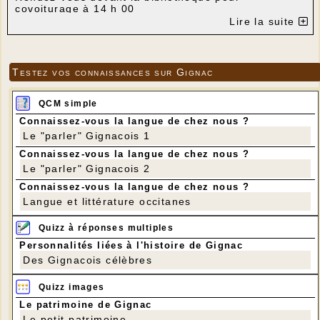
covoiturage à 14 h 00
Regroupement à Saint-Sozy à 14 h 30
Lire la suite
Parcours : Saint-Sozsy / Blanzaguet / Roc Coulon /
Saint-Sozy
Distance : 8 km
Dénivelé positif 180m
Testez vos connaissances sur Gignac
QCM simple
Connaissez-vous la langue de chez nous ?
Le "parler" Gignacois 1
Connaissez-vous la langue de chez nous ?
Le "parler" Gignacois 2
Connaissez-vous la langue de chez nous ?
Langue et littérature occitanes
Quizz à réponses multiples
Personnalités liées à l'histoire de Gignac
Des Gignacois célèbres
Quizz images
Le patrimoine de Gignac
Le petit patrimoine