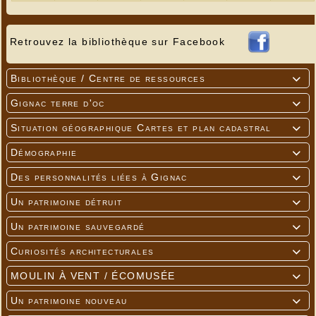
Retrouvez la bibliothèque sur Facebook
Bibliothèque / Centre de ressources

Gignac terre d'oc

Situation géographique Cartes et plan cadastral

Démographie

Des personnalités liées à Gignac

Un patrimoine détruit

Un patrimoine sauvegardé

Curiosités architecturales

MOULIN À VENT / ÉCOMUSÉE

Un patrimoine nouveau
