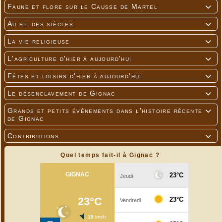
Faune et flore sur le Causse de Martel

Au fil des siècles

La vie religieuse

L'agriculture d'hier à aujourd'hui

Fêtes et loisirs d'hier à aujourd'hui

Le désenclavement de Gignac

Grands et petits événements dans l'histoire récente

de Gignac
Contributions

Quel temps fait-il à Gignac ?