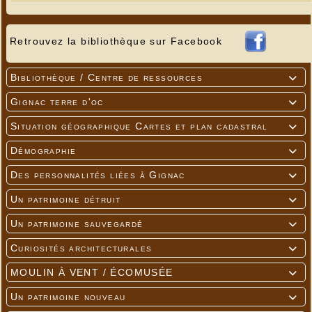
Retrouvez la bibliothèque sur Facebook
Bibliothèque / Centre de ressources

Gignac terre d'oc

Situation géographique Cartes et plan cadastral

Démographie

Des personnalités liées à Gignac

Un patrimoine détruit

Un patrimoine sauvegardé

Curiosités architecturales

MOULIN À VENT / ÉCOMUSÉE

Un patrimoine nouveau
