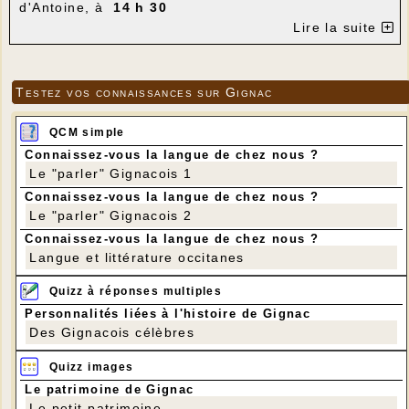
d'Antoine, à
14 h 30
Parcours : Hôpital Saint-Jean - Le Causse - La
Lire la suite
Garnaudie - La Messagerie - Hôpital Saint-Jean.
Distance : 8,5 km
Dénivelé positif : 150 m
Testez vos connaissances sur Gignac
QCM simple
Connaissez-vous la langue de chez nous ?
Le "parler" Gignacois 1
Connaissez-vous la langue de chez nous ?
Le "parler" Gignacois 2
Connaissez-vous la langue de chez nous ?
Langue et littérature occitanes
Quizz à réponses multiples
Personnalités liées à l'histoire de Gignac
Des Gignacois célèbres
Quizz images
Le patrimoine de Gignac
Le petit patrimoine