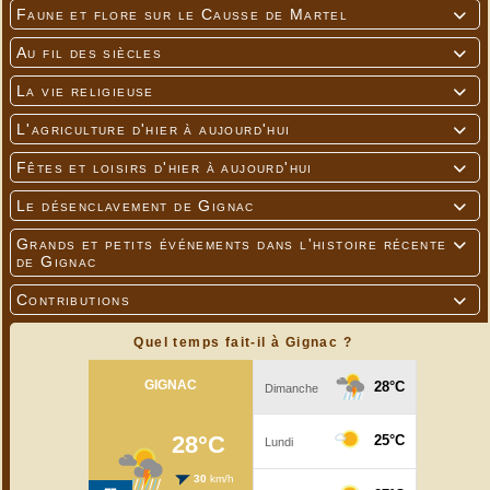
Faune et flore sur le Causse de Martel

Au fil des siècles

La vie religieuse

L'agriculture d'hier à aujourd'hui

Fêtes et loisirs d'hier à aujourd'hui

Le désenclavement de Gignac

Grands et petits événements dans l'histoire récente

de Gignac
Contributions

Quel temps fait-il à Gignac ?