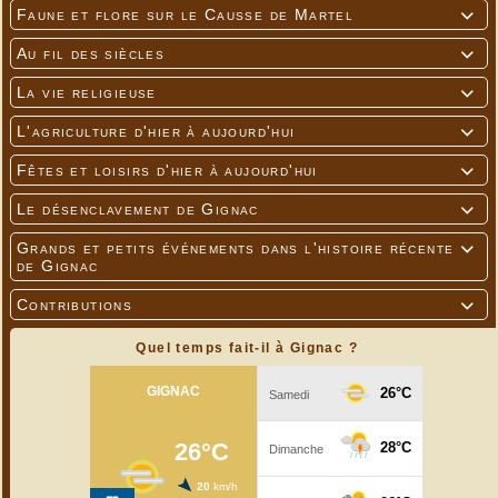
Faune et flore sur le Causse de Martel

Au fil des siècles

La vie religieuse

L'agriculture d'hier à aujourd'hui

Fêtes et loisirs d'hier à aujourd'hui

Le désenclavement de Gignac

Grands et petits événements dans l'histoire récente

de Gignac
Contributions

Quel temps fait-il à Gignac ?