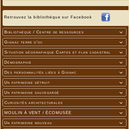
Retrouvez la bibliothèque sur Facebook
Bibliothèque / Centre de ressources

Gignac terre d'oc

Situation géographique Cartes et plan cadastral

Démographie

Des personnalités liées à Gignac

Un patrimoine détruit

Un patrimoine sauvegardé

Curiosités architecturales

MOULIN À VENT / ÉCOMUSÉE

Un patrimoine nouveau
