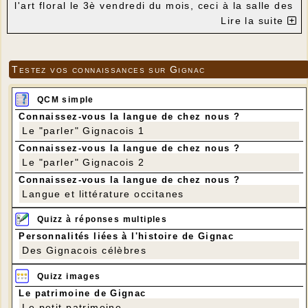
l'art floral le 3è vendredi du mois, ceci à la salle des
Associations.
Lire la suite
Première après-midi, jeux le mardi 8 mars à 14
heures , et art floral le 18 mars à 14 heure 30. Le
club organise son Assemblée Générale le 3 avril à
11 heures au foyer rural suivi d'un repas. Nous
Testez vos connaissances sur Gignac
comptons sur vous.
La Présidente,
Marie-Claude Laval.
QCM simple
Connaissez-vous la langue de chez nous ?
Le "parler" Gignacois 1
Connaissez-vous la langue de chez nous ?
Le "parler" Gignacois 2
Connaissez-vous la langue de chez nous ?
Langue et littérature occitanes
Quizz à réponses multiples
Personnalités liées à l'histoire de Gignac
Des Gignacois célèbres
Quizz images
Le patrimoine de Gignac
Le petit patrimoine