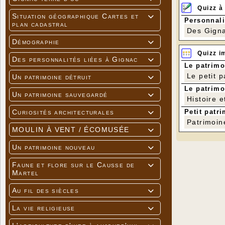
Quizz à
Situation géographique Cartes et

Personnali
plan cadastral
Des Gigna
Démographie

Quizz i
Des personnalités liées à Gignac

Le patrimo
Le petit 
Un patrimoine détruit

Le patrimo
Un patrimoine sauvegardé

Histoire e
Petit patri
Curiosités architecturales

Patrimoin
MOULIN À VENT / ÉCOMUSÉE

Un patrimoine nouveau

Faune et flore sur le Causse de

Martel
Au fil des siècles

La vie religieuse
