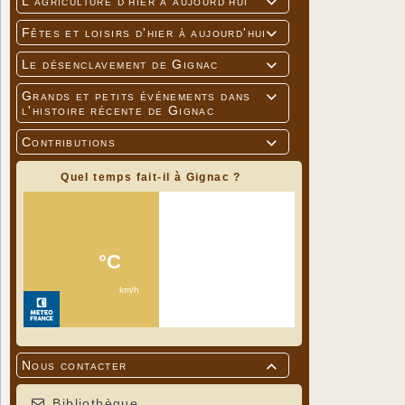
L'agriculture d'hier à aujourd'hui

Fêtes et loisirs d'hier à aujourd'hui

Le désenclavement de Gignac

Grands et petits événements dans

"Saint Vale
l'histoire récente de Gignac
Contributions

Quel temps fait-il à Gignac ?
Nous contacter

Bibliothèque