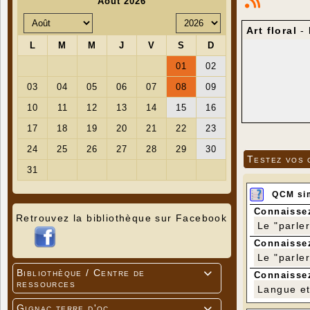
Art floral
-
Testez vos 
QCM si
Connaissez
Retrouvez la bibliothèque sur Facebook
Le "parle
Connaissez
Le "parle
Bibliothèque / Centre de

Connaissez
ressources
Langue et 
Gignac terre d'oc
