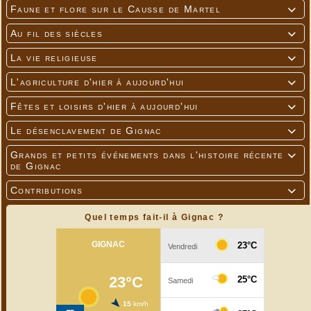
Faune et flore sur le Causse de Martel

Au fil des siècles

La vie religieuse

L'agriculture d'hier à aujourd'hui

Fêtes et loisirs d'hier à aujourd'hui

Le désenclavement de Gignac

Grands et petits événements dans l'histoire récente

de Gignac
Contributions

Quel temps fait-il à Gignac ?