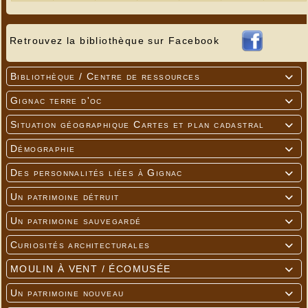
Retrouvez la bibliothèque sur Facebook
Bibliothèque / Centre de ressources

Gignac terre d'oc

Situation géographique Cartes et plan cadastral

Démographie

Des personnalités liées à Gignac

Un patrimoine détruit

Un patrimoine sauvegardé

Curiosités architecturales

MOULIN À VENT / ÉCOMUSÉE

Un patrimoine nouveau
