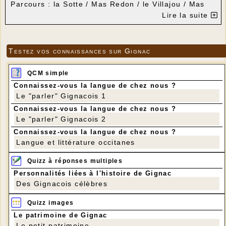
Parcours : la Sotte / Mas Redon / le Villajou / Mas
Roudié / la Sotte
Lire la suite
Distance : 10 km
Dénivelé positif 120 m
Lo Patrimòni offrira la galette aux participant-e-s et
celle-ci sera dégustée à la Sotte, sur la table
Testez vos connaissances sur Gignac
installée par la mairie.
Apportez votre gobelet.
QCM simple
Connaissez-vous la langue de chez nous ?
Le "parler" Gignacois 1
Connaissez-vous la langue de chez nous ?
Le "parler" Gignacois 2
Connaissez-vous la langue de chez nous ?
Langue et littérature occitanes
Quizz à réponses multiples
Personnalités liées à l'histoire de Gignac
Des Gignacois célèbres
Quizz images
Le patrimoine de Gignac
Le petit patrimoine